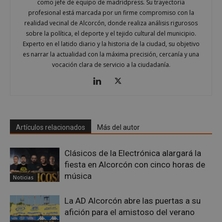
como jefe de equipo de madridpress. Su trayectoria
profesional está marcada por un firme compromiso con la
realidad vecinal de Alcorcón, donde realiza análisis rigurosos
AWSALBCORS
1 semana
Amazon.com
sobre la política, el deporte y el tejido cultural del municipio.
Inc.
embed.bsky.app
Experto en el latido diario y la historia de la ciudad, su objetivo
es narrar la actualidad con la máxima precisión, cercanía y una
vocación clara de servicio a la ciudadanía.
Artículos relacionados
Más del autor
Clásicos de la Electrónica alargará la
fiesta en Alcorcón con cinco horas de
música
Noticias
sp_landing
23 horas 59
Spotify Inc.
La AD Alcorcón abre las puertas a su
minutos
.spotify.com
afición para el amistoso del verano