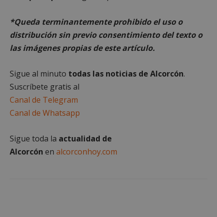
Cookies de
Cookies de
preferencias
funcionalidad
*Queda terminantemente prohibido el uso o
distribución sin previo consentimiento del texto o
las imágenes propias de este artículo.
Cookies no clasificadas
Sigue al minuto
todas las noticias de Alcorcón
.
Suscríbete gratis al
Canal de Telegram
Canal de Whatsapp
Cookies estrictamente necesarias
Sigue toda la
actualidad de
Cookies de rendimiento
Alcorcón
en
alcorconhoy.com
Cookies de preferencias
Cookies de funcionalidad
Cookies no clasificadas
Las cookies estrictamente necesarias permiten la
funcionalidad principal del sitio web, como el
inicio de sesión de usuario y la gestión de cuentas.