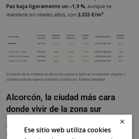
Paz baja ligeramente un –1,9 %
, aunque se
mantiene en niveles altos, con
3.333 €/m²
.
El precio de la vivienda en Alcorcón vuelve a subir en noviembre: alquiler y
compra marcan nuevos máximos históricos. Fuente: idealista
Alcorcón, la ciudad más cara
donde vivir de la zona sur
×
Estas cifras consolidan a
Alcorcón
como uno de los
Ese sitio web utiliza cookies
municipios más tensionados del sur de Madrid, en un