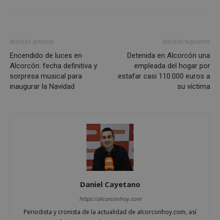
El sitio web no se puede utilizar correctamente sin
las cookies estrictamente necesarias.
Proveedor
/
Nombre
Vencimient
Dominio
Artículo anterior
Artículo siguiente
PHPSESSID
Sesión
PHP.net
alcorconhoy.com
Encendido de luces en
Detenida en Alcorcón una
Alcorcón: fecha definitiva y
empleada del hogar por
sorpresa musical para
estafar casi 110.000 euros a
inaugurar la Navidad
su víctima
Daniel Cayetano
Google
Privacy Policy
https://alcorconhoy.com
Periodista y cronista de la actualidad de alcorconhoy.com, así