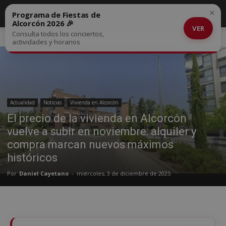
×
Programa de Fiestas de
Alcorcón 2026 🎉
VER
Consulta todos los conciertos,
Inicio
Actualidad
actividades y horarios
Actualidad
Noticias
Vivienda en Alcorcón
El precio de la vivienda en Alcorcón
vuelve a subir en noviembre: alquiler y
compra marcan nuevos máximos
históricos
Por
Daniel Cayetano
-
miércoles, 3 de diciembre de 2025