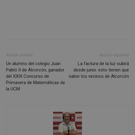
Artículo anterior
Artículo siguiente
Un alumno del colegio Juan
La factura de la luz subirá
Pablo II de Alcorcón, ganador
desde junio: esto tienen que
sp_landing
23 horas 59
Spotify Inc.
del XXIX Concurso de
saber los vecinos de Alcorcón
minutos
.spotify.com
Primavera de Matemáticas de
la UCM
VISITOR_PRIVACY_METADATA
5 meses 4
YouTube
semanas
.youtube.com