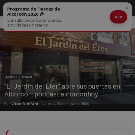
×
Programa de Fiestas de
Alcorcón 2026 🎉
VER
Consulta todos los conciertos,
Inicio
Noticias
actividades y horarios
Noticias
Podcast
“El Jardín del Éter” abre sus puertas en
Alcorcón: podcast alcorconhoy
Por
Víctor R. Alfaro
-
viernes, 29 de mayo de 2026