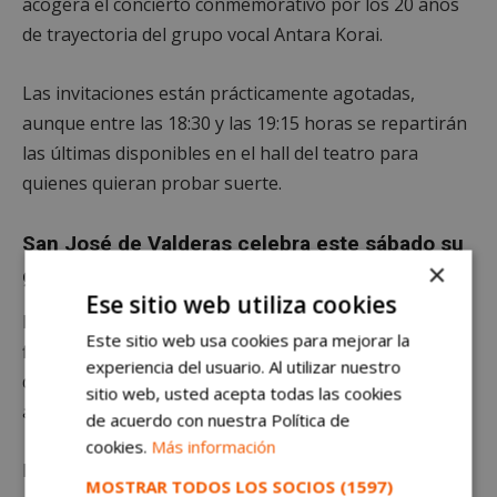
acogerá el concierto conmemorativo por los 20 años
de trayectoria del grupo vocal Antara Korai.
Las invitaciones están prácticamente agotadas,
aunque entre las 18:30 y las 19:15 horas se repartirán
las últimas disponibles en el hall del teatro para
quienes quieran probar suerte.
San José de Valderas celebra este sábado su
×
gran fiesta popular
Ese sitio web utiliza cookies
El sábado 30 de mayo llegará el día grande de las
Este sitio web usa cookies para mejorar la
fiestas de San José de Valderas, con actividades
experiencia del usuario. Al utilizar nuestro
durante prácticamente toda la jornada en los
sitio web, usted acepta todas las cookies
alrededores de la Escuela de Música.
de acuerdo con nuestra Política de
cookies.
Más información
La programación incluirá:
MOSTRAR TODOS LOS SOCIOS
(1597)