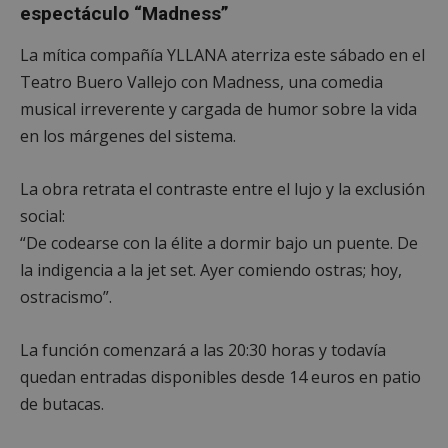
espectáculo “Madness”
La mítica compañía YLLANA aterriza este sábado en el
Teatro Buero Vallejo con Madness, una comedia
musical irreverente y cargada de humor sobre la vida
Cookies estrictamente necesarias
en los márgenes del sistema.
Cookies de rendimiento
Cookies de preferencias
La obra retrata el contraste entre el lujo y la exclusión
Cookies de funcionalidad
social:
Cookies no clasificadas
“De codearse con la élite a dormir bajo un puente. De
Las cookies estrictamente necesarias permiten la
la indigencia a la jet set. Ayer comiendo ostras; hoy,
funcionalidad principal del sitio web, como el
inicio de sesión de usuario y la gestión de cuentas.
ostracismo”.
El sitio web no se puede utilizar correctamente sin
las cookies estrictamente necesarias.
La función comenzará a las 20:30 horas y todavía
Proveedor
/
Nombre
Vencimient
Dominio
quedan entradas disponibles desde 14 euros en patio
PHPSESSID
Sesión
PHP.net
de butacas.
alcorconhoy.com