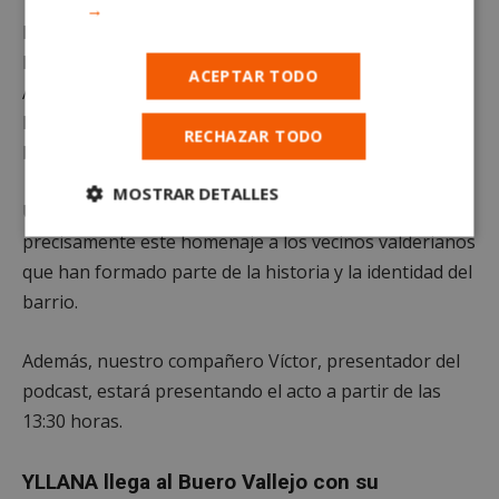
→
Desfile de Gigantes y Cabezudos.
Fiesta de la espuma.
ACEPTAR TODO
Actividades familiares.
Entrega de reconocimientos a vecinos históricos del
RECHAZAR TODO
barrio.
MOSTRAR DETALLES
Uno de los momentos más emotivos será
Cookies
Cookies de
precisamente este homenaje a los vecinos valderianos
estrictamente
rendimiento
que han formado parte de la historia y la identidad del
necesarias
barrio.
Además, nuestro compañero Víctor, presentador del
Cookies de
Cookies de
preferencias
funcionalidad
podcast, estará presentando el acto a partir de las
13:30 horas.
Cookies no clasificadas
YLLANA llega al Buero Vallejo con su