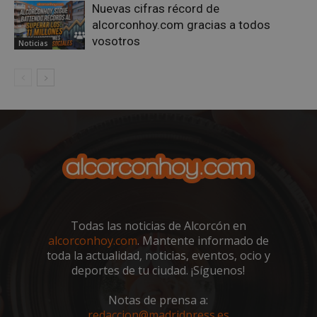
Nuevas cifras récord de
alcorconhoy.com gracias a todos
AWSALBCORS
1 semana
Amazon.com
Inc.
vosotros
Noticias
embed.bsky.app
Todas las noticias de Alcorcón en
alcorconhoy.com
. Mantente informado de
toda la actualidad, noticias, eventos, ocio y
sp_landing
23 horas 59
Spotify Inc.
deportes de tu ciudad. ¡Síguenos!
minutos
.spotify.com
Notas de prensa a:
redaccion@madridpress.es