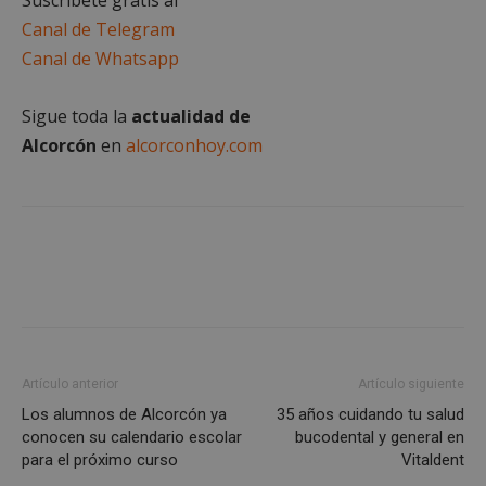
Cookies de
Cookies de
preferencias
funcionalidad
Canal de Telegram
Canal de Whatsapp
Cookies no clasificadas
Sigue toda la
actualidad de
Alcorcón
en
alcorconhoy.com
Cookies estrictamente necesarias
Cookies de rendimiento
Cookies de preferencias
Cookies de funcionalidad
Cookies no clasificadas
Artículo anterior
Artículo siguiente
Los alumnos de Alcorcón ya
35 años cuidando tu salud
Las cookies estrictamente necesarias permiten la
funcionalidad principal del sitio web, como el
conocen su calendario escolar
bucodental y general en
inicio de sesión de usuario y la gestión de cuentas.
para el próximo curso
Vitaldent
El sitio web no se puede utilizar correctamente sin
las cookies estrictamente necesarias.