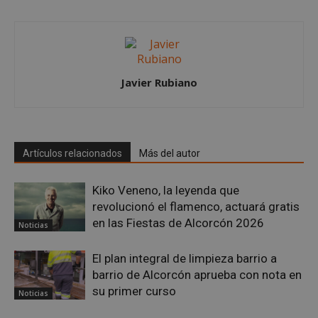
Proveedor
/
Nombre
Vencimient
Dominio
PHPSESSID
Sesión
PHP.net
alcorconhoy.com
Javier Rubiano
Artículos relacionados
Más del autor
Kiko Veneno, la leyenda que
revolucionó el flamenco, actuará gratis
en las Fiestas de Alcorcón 2026
Noticias
Google
El plan integral de limpieza barrio a
Privacy Policy
barrio de Alcorcón aprueba con nota en
su primer curso
Noticias