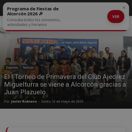
×
Programa de Fiestas de
Alcorcón 2026 🎉
VER
Consulta todos los conciertos,
Inicio
Deportes
actividades y horarios
Deportes
Noticias
El I Torneo de Primavera del Club Ajedrez
Miguelturra se viene a Alcorcón gracias a
Juan Plazuelo
Por
Javier Rubiano
-
lunes, 12 de mayo de 2025