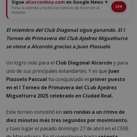
Sigue
alcorconhoy.com
en Google News ⭐
VER
Pulsa la estrella y recibe las noticias de Alcorcón al
instante
El miembro del Club Diagonal sigue ganando. El I
Torneo de Primavera del Club Ajedrez Miguelturra
se viene a Alcorcón gracias a Juan Plazuelo
Un logro más para el
Club Diagonal Alcorcón
y para
uno de sus principales estandartes. Y es que
Juan
Plazuelo Pascual
ha conquistado el
primer puesto
en el I Torneo de Primavera del CLub Ajedrez
Miguelturra 2025 celebrado en Ciudad Real.
Este torneo consistió en
seis rondas a un ritmo de
diez minutos más tres segundos por movimiento
,
y tuvo lugar el pasado domingo 27 de abril en el CERE
de Miguelturra. En él compitieron hasta
setenta