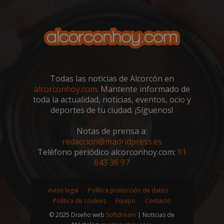
__cf_bm
29 minutos
Cloudflare Inc.
58 segundo
.twitter.com
Todas las noticias de Alcorcón en
alcorconhoy.com
. Mantente informado de
toda la actualidad, noticias, eventos, ocio y
deportes de tu ciudad. ¡Síguenos!
Notas de prensa a:
redaccion@madridpress.es
Teléfono periódico alcorconhoy.com:
91
CookieScriptConsent
4 semanas 
CookieScript
días
643 36 97
alcorconhoy.com
Aviso legal
Política protección de datos
Política de cookies
Equipo
Contacto
© 2025 Diseño web
Softdream
| Noticias de