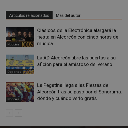
VISITOR_PRIVACY_METADATA
5 meses 4
YouTube
semanas
.youtube.com
Artículos relacionados
Más del autor
Clásicos de la Electrónica alargará la
fiesta en Alcorcón con cinco horas de
música
Noticias
La AD Alcorcón abre las puertas a su
afición para el amistoso del verano
Deportes
La Pegatina llega a las Fiestas de
Alcorcón tras su paso por el Sonorama:
dónde y cuándo verlo gratis
Noticias
sp_t
1 año
Spotify Inc.
.spotify.com