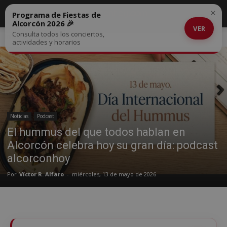
×
Programa de Fiestas de
Alcorcón 2026 🎉
VER
Consulta todos los conciertos,
Inicio
Noticias
actividades y horarios
Noticias
Podcast
El hummus del que todos hablan en
Alcorcón celebra hoy su gran día: podcast
alcorconhoy
Por
Víctor R. Alfaro
-
miércoles, 13 de mayo de 2026