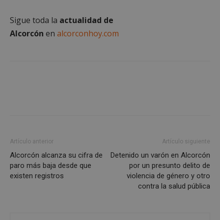
alcorconhoy.com
Sigue toda la
actualidad de
Alcorcón
en
alcorconhoy.com
Google
Artículo anterior
Artículo siguiente
Privacy Policy
Alcorcón alcanza su cifra de
Detenido un varón en Alcorcón
paro más baja desde que
por un presunto delito de
existen registros
violencia de género y otro
contra la salud pública
AWSALBCORS
1 semana
Amazon.com
Inc.
embed.bsky.app