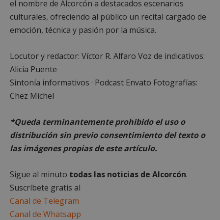
el nombre de Alcorcón a destacados escenarios
Cookies no clasificadas
culturales, ofreciendo al público un recital cargado de
emoción, técnica y pasión por la música.
Locutor y redactor: Víctor R. Alfaro Voz de indicativos:
Alicia Puente
Cookies estrictamente necesarias
Sintonía informativos · Podcast Envato Fotografías:
Cookies de rendimiento
Chez Michel
Cookies de preferencias
Cookies de funcionalidad
*Queda terminantemente prohibido el uso o
Cookies no clasificadas
distribución sin previo consentimiento del texto o
las imágenes propias de este artículo.
Las cookies estrictamente necesarias permiten la
funcionalidad principal del sitio web, como el
inicio de sesión de usuario y la gestión de cuentas.
El sitio web no se puede utilizar correctamente sin
Sigue al minuto
todas las noticias de Alcorcón
.
las cookies estrictamente necesarias.
Suscríbete gratis al
Proveedor
/
Nombre
Vencimient
Canal de Telegram
Dominio
Canal de Whatsapp
PHPSESSID
Sesión
PHP.net