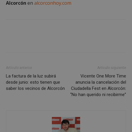
Alcorcón
en
alcorconhoy.com
Cookies estrictamente necesarias
Cookies de rendimiento
Cookies de preferencias
Cookies de funcionalidad
Cookies no clasificadas
Artículo anterior
Artículo siguiente
Las cookies estrictamente necesarias permiten la
La factura de la luz subirá
Vicente One More Time
funcionalidad principal del sitio web, como el
desde junio: esto tienen que
anuncia la cancelación del
inicio de sesión de usuario y la gestión de cuentas.
saber los vecinos de Alcorcón
Ciudadella Fest en Alcorcón:
El sitio web no se puede utilizar correctamente sin
las cookies estrictamente necesarias.
“No han querido ni recibirme”
Proveedor
/
Nombre
Vencimient
Dominio
PHPSESSID
Sesión
PHP.net
alcorconhoy.com