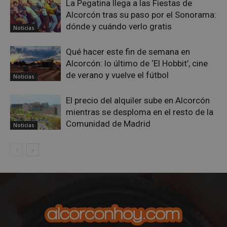
La Pegatina llega a las Fiestas de
Alcorcón tras su paso por el Sonorama:
dónde y cuándo verlo gratis
Noticias
Qué hacer este fin de semana en
Alcorcón: lo último de ‘El Hobbit’, cine
de verano y vuelve el fútbol
Noticias
El precio del alquiler sube en Alcorcón
mientras se desploma en el resto de la
sp_landing
23 horas 59
Spotify Inc.
Comunidad de Madrid
Noticias
minutos
.spotify.com
VISITOR_PRIVACY_METADATA
5 meses 4
YouTube
semanas
.youtube.com