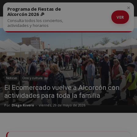
×
Programa de Fiestas de
Alcorcón 2026 🎉
VER
Consulta todos los conciertos,
Inicio
Noticias
actividades y horarios
Noticias
Ocio y cultura
El Ecomercado vuelve a Alcorcón con
actividades para toda la familia
Por
Diego Rivero
-
viernes, 29 de mayo de 2026