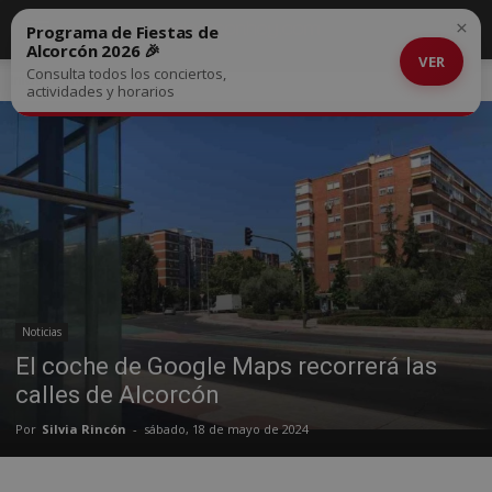
×
Programa de Fiestas de
Alcorcón 2026 🎉
VER
Consulta todos los conciertos,
Inicio
Noticias
actividades y horarios
Noticias
El coche de Google Maps recorrerá las
calles de Alcorcón
Por
Silvia Rincón
-
sábado, 18 de mayo de 2024