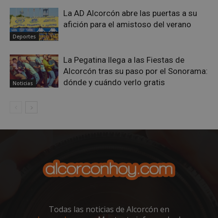
La AD Alcorcón abre las puertas a su
afición para el amistoso del verano
Deportes
AWSALBCORS
1 semana
Amazon.com
Inc.
embed.bsky.app
La Pegatina llega a las Fiestas de
Alcorcón tras su paso por el Sonorama:
dónde y cuándo verlo gratis
Noticias
sp_landing
23 horas 59
Todas las noticias de Alcorcón en
Spotify Inc.
minutos
.spotify.com