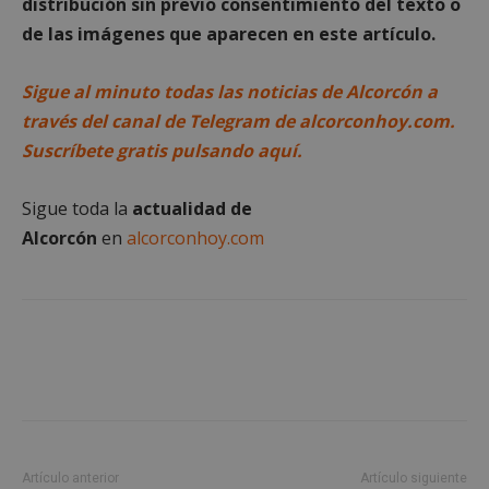
distribución sin previo consentimiento del texto o
de las imágenes que aparecen en este artículo.
Cookies de
Cookies de
preferencias
funcionalidad
Sigue al minuto todas las noticias de Alcorcón a
través del canal de Telegram de alcorconhoy.com.
Suscríbete gratis pulsando aquí.
Cookies no clasificadas
Sigue toda la
actualidad de
Alcorcón
en
alcorconhoy.com
Cookies estrictamente necesarias
Cookies de rendimiento
Cookies de preferencias
Cookies de funcionalidad
Cookies no clasificadas
Artículo anterior
Artículo siguiente
Las cookies estrictamente necesarias permiten la