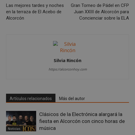
funcionalidad principal del sitio web, como el
Las mejores tardes y noches
Gran Torneo de Pádel en CFP
inicio de sesión de usuario y la gestión de cuentas.
en la terraza de El Acebo de
Juan XXIII de Alcorcón para
El sitio web no se puede utilizar correctamente sin
las cookies estrictamente necesarias.
Alcorcón
Concienciar sobre la ELA
Proveedor
/
Nombre
Vencimient
Dominio
PHPSESSID
Sesión
PHP.net
alcorconhoy.com
Silvia Rincón
https://alcorconhoy.com
Artículos relacionados
Más del autor
Clásicos de la Electrónica alargará la
fiesta en Alcorcón con cinco horas de
Google
música
Privacy Policy
Noticias