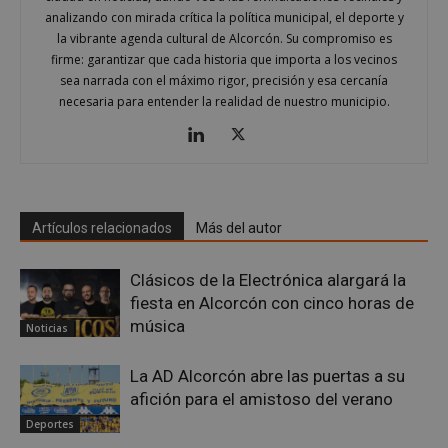
analizando con mirada crítica la política municipal, el deporte y
la vibrante agenda cultural de Alcorcón. Su compromiso es
AWSALBCORS
1 semana
Amazon.com
Inc.
firme: garantizar que cada historia que importa a los vecinos
embed.bsky.app
sea narrada con el máximo rigor, precisión y esa cercanía
necesaria para entender la realidad de nuestro municipio.
Artículos relacionados
Más del autor
Clásicos de la Electrónica alargará la
fiesta en Alcorcón con cinco horas de
música
Noticias
La AD Alcorcón abre las puertas a su
sp_landing
23 horas 59
Spotify Inc.
minutos
.spotify.com
afición para el amistoso del verano
Deportes