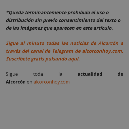
Cookies de
Cookies de
preferencias
funcionalidad
*Queda terminantemente prohibido el uso o
distribución sin previo consentimiento del texto o
de las imágenes que aparecen en este artículo.
Cookies no clasificadas
Sigue al minuto todas las noticias de Alcorcón a
través del canal de Telegram de alcorconhoy.com.
Suscríbete gratis pulsando aquí.
Cookies estrictamente necesarias
Sigue toda la
actualidad de
Cookies de rendimiento
Alcorcón
en
alcorconhoy.com
Cookies de preferencias
Cookies de funcionalidad
Cookies no clasificadas
Las cookies estrictamente necesarias permiten la
funcionalidad principal del sitio web, como el
inicio de sesión de usuario y la gestión de cuentas.
El sitio web no se puede utilizar correctamente sin