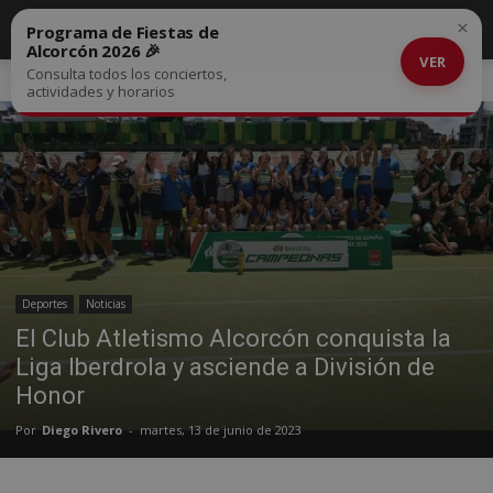
×
Programa de Fiestas de
Alcorcón 2026 🎉
VER
Consulta todos los conciertos,
Inicio
Deportes
actividades y horarios
Deportes
Noticias
El Club Atletismo Alcorcón conquista la
Liga Iberdrola y asciende a División de
Honor
Por
Diego Rivero
-
martes, 13 de junio de 2023