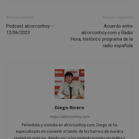
las cookies estrictamente necesarias.
Proveedor
/
Nombre
Vencimient
Dominio
Artículo anterior
Artículo siguiente
PHPSESSID
Sesión
PHP.net
Podcast alcorconhoy –
Acuerdo entre
alcorconhoy.com
12/06/2023
alcorconhoy.com y Radio
Hora, histórico programa de la
radio española
Diego Rivero
Google
https://alcorconhoy.com
Privacy Policy
Periodista y cronista en alcorconhoy.com, Diego se ha
especializado en convertir el latido de los barrios de nuestra
ciudad en noticias, dando voz a las reivindicaciones vecinales y