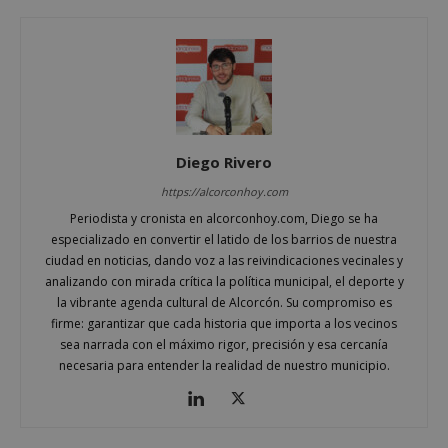
alcorconhoy.com
Diego Rivero
https://alcorconhoy.com
Periodista y cronista en alcorconhoy.com, Diego se ha
especializado en convertir el latido de los barrios de nuestra
ciudad en noticias, dando voz a las reivindicaciones vecinales y
Google
analizando con mirada crítica la política municipal, el deporte y
Privacy Policy
la vibrante agenda cultural de Alcorcón. Su compromiso es
firme: garantizar que cada historia que importa a los vecinos
sea narrada con el máximo rigor, precisión y esa cercanía
necesaria para entender la realidad de nuestro municipio.
AWSALBCORS
1 semana
Amazon.com
Inc.
embed.bsky.app