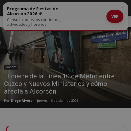
×
Programa de Fiestas de
Alcorcón 2026 🎉
VER
Consulta todos los conciertos,
Inicio
Noticias
actividades y horarios
Noticias
El cierre de la Línea 10 de Metro entre
Cuzco y Nuevos Ministerios y cómo
afecta a Alcorcón
Por
Diego Rivero
-
jueves, 16 de abril de 2026