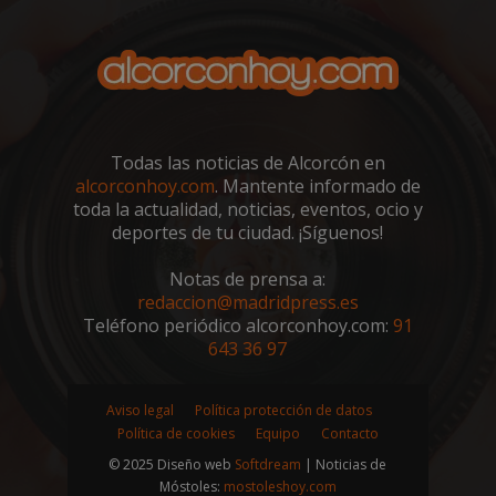
VISITOR_PRIVACY_METADATA
5 meses 4
YouTube
semanas
.youtube.com
Todas las noticias de Alcorcón en
alcorconhoy.com
. Mantente informado de
toda la actualidad, noticias, eventos, ocio y
deportes de tu ciudad. ¡Síguenos!
Notas de prensa a:
redaccion@madridpress.es
Teléfono periódico alcorconhoy.com:
91
643 36 97
Aviso legal
Política protección de datos
sp_t
1 año
Spotify Inc.
.spotify.com
Política de cookies
Equipo
Contacto
© 2025 Diseño web
Softdream
| Noticias de
Móstoles:
mostoleshoy.com