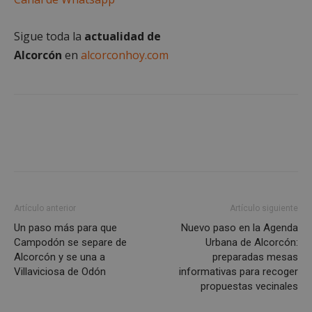
Cookies no clasificadas
Sigue toda la
actualidad de
Alcorcón
en
alcorconhoy.com
Cookies estrictamente necesarias
Cookies de rendimiento
Cookies de preferencias
Cookies de funcionalidad
Cookies no clasificadas
Las cookies estrictamente necesarias permiten la
Artículo anterior
Artículo siguiente
funcionalidad principal del sitio web, como el
Un paso más para que
Nuevo paso en la Agenda
inicio de sesión de usuario y la gestión de cuentas.
El sitio web no se puede utilizar correctamente sin
Campodón se separe de
Urbana de Alcorcón:
las cookies estrictamente necesarias.
Alcorcón y se una a
preparadas mesas
Villaviciosa de Odón
informativas para recoger
Proveedor
/
Nombre
Vencimient
Dominio
propuestas vecinales
PHPSESSID
Sesión
PHP.net