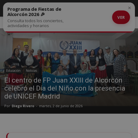
×
Programa de Fiestas de
Alcorcón 2026 🎉
VER
Consulta todos los conciertos,
Inicio
Educación
actividades y horarios
Educación
Noticias
El centro de FP Juan XXIII de Alcorcón
celebró el Día del Niño con la presencia
de UNICEF Madrid
Por
Diego Rivero
-
martes, 2 de junio de 2026