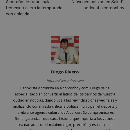
Alcorcón de fútbol sala
“Jóvenes activos en Salud”:
Cookies de preferencias
femenino cierra la temporada
podcast alcorconhoy
con goleada
Cookies de funcionalidad
Cookies no clasificadas
Las cookies estrictamente necesarias permiten la
funcionalidad principal del sitio web, como el
inicio de sesión de usuario y la gestión de cuentas.
El sitio web no se puede utilizar correctamente sin
las cookies estrictamente necesarias.
Proveedor
/
Nombre
Vencimient
Dominio
Diego Rivero
PHPSESSID
Sesión
PHP.net
alcorconhoy.com
https://alcorconhoy.com
Periodista y cronista en alcorconhoy.com, Diego se ha
especializado en convertir el latido de los barrios de nuestra
ciudad en noticias, dando voz a las reivindicaciones vecinales y
analizando con mirada crítica la política municipal, el deporte y
la vibrante agenda cultural de Alcorcón. Su compromiso es
firme: garantizar que cada historia que importa a los vecinos
sea narrada con el máximo rigor, precisión y esa cercanía