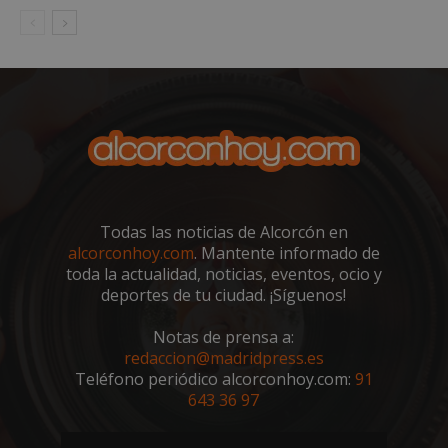
sp_landing
23 horas 59
Spotify Inc.
minutos
.spotify.com
Todas las noticias de Alcorcón en
alcorconhoy.com
. Mantente informado de
toda la actualidad, noticias, eventos, ocio y
VISITOR_PRIVACY_METADATA
5 meses 4
YouTube
deportes de tu ciudad. ¡Síguenos!
semanas
.youtube.com
Notas de prensa a:
redaccion@madridpress.es
Teléfono periódico alcorconhoy.com:
91
643 36 97