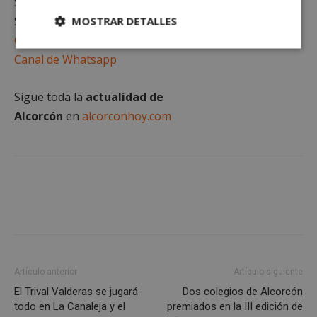
Sigue al minuto
todas las noticias de Alcorcón
.
Suscríbete gratis al
MOSTRAR DETALLES
Canal de Telegram
Cookies
Cookies de
Canal de Whatsapp
estrictamente
rendimiento
necesarias
Sigue toda la
actualidad de
Alcorcón
en
alcorconhoy.com
Cookies de
Cookies de
preferencias
funcionalidad
Cookies no clasificadas
Artículo anterior
Artículo siguiente
El Trival Valderas se jugará
Dos colegios de Alcorcón
Cookies estrictamente necesarias
todo en La Canaleja y el
premiados en la III edición de
Cookies de rendimiento