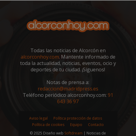
Todas las noticias de Alcorcón en
alcorconhoy.com
. Mantente informado de
toda la actualidad, noticias, eventos, ocio y
deportes de tu ciudad. ¡Síguenos!
Notas de prensa a:
redaccion@madridpress.es
sp_landing
23 horas 59
Spotify Inc.
minutos
.spotify.com
Teléfono periódico alcorconhoy.com:
91
643 36 97
Aviso legal
Política protección de datos
Política de cookies
Equipo
Contacto
© 2025 Diseño web
Softdream
| Noticias de