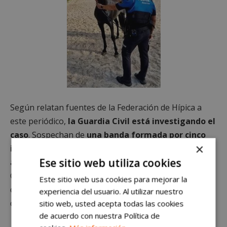
Según relatan fuentes de la Federación de Hípica a
este periódico,
la Guardia Civil está investigando el
caso
. Sospechan de
una banda formada por cinco
×
individuos
que llevaría operando como mínimo un
Ese sitio web utiliza cookies
año. De hecho, ya se produjo un robo en una finca de
Cádiz con el mismo modus operandi, cortando la valla
Este sitio web usa cookies para mejorar la
de madrugada y llevándose dos caballos que, tiempo
experiencia del usuario. Al utilizar nuestro
después, fueron hallados en Valladolid.
sitio web, usted acepta todas las cookies
de acuerdo con nuestra Política de