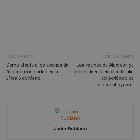
Cookies no clasificadas
Cookies estrictamente necesarias
Artículo anterior
Artículo siguiente
Cookies de rendimiento
Cómo afecta a los vecinos de
Los vecinos de Alcorcón ya
Cookies de preferencias
Alcorcón los cortes en la
pueden leer la edición de julio
Cookies de funcionalidad
Línea 6 de Metro
del periódico de
alcorconhoy.com
Cookies no clasificadas
Las cookies estrictamente necesarias permiten la
funcionalidad principal del sitio web, como el
inicio de sesión de usuario y la gestión de cuentas.
El sitio web no se puede utilizar correctamente sin
las cookies estrictamente necesarias.
Proveedor
/
Javier Rubiano
Nombre
Vencimient
Dominio
PHPSESSID
Sesión
PHP.net