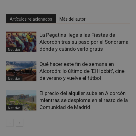
alcorconhoy.com
Artículos relacionados
Más del autor
La Pegatina llega a las Fiestas de
Alcorcón tras su paso por el Sonorama:
dónde y cuándo verlo gratis
Noticias
Qué hacer este fin de semana en
Alcorcón: lo último de ‘El Hobbit’, cine
de verano y vuelve el fútbol
Noticias
Google
Privacy Policy
El precio del alquiler sube en Alcorcón
mientras se desploma en el resto de la
Comunidad de Madrid
Noticias
AWSALBCORS
1 semana
Amazon.com
Inc.
embed.bsky.app