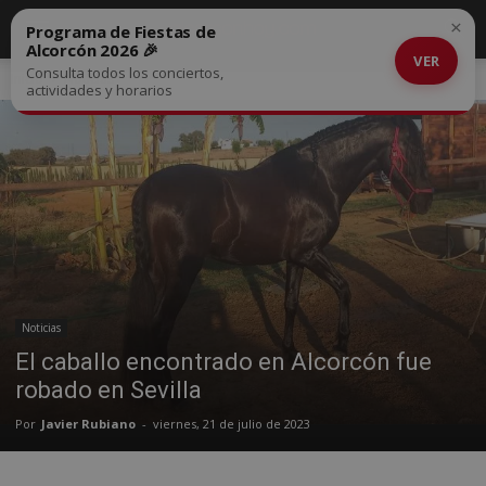
×
Programa de Fiestas de
Alcorcón 2026 🎉
VER
Consulta todos los conciertos,
Inicio
Noticias
actividades y horarios
Noticias
El caballo encontrado en Alcorcón fue
robado en Sevilla
Por
Javier Rubiano
-
viernes, 21 de julio de 2023