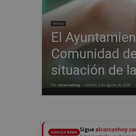
Noticias
El Ayuntamient
Comunidad de 
situación de 
Por
alcorconhoy
-
martes, 6 de agosto de 2019
Sigue
alcorconhoy.c
GOOGLE NEWS
Pulsa la estrella y recibe las n