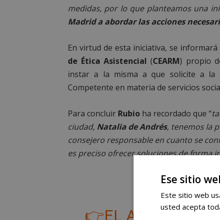
medidas, por lo que planteamos una inic
Madrid a abordar las acciones necesari
En virtud de esta iniciativa, se informar
de Ética Asistencial
(
CEARM
) propio d
instar a la misma a que solicite a la
Competente en materia de servicios socia
Para concluir
Rubio
ha recordado que “
ta
ciudad,
Natalia de Andrés
, tenemos la p
consejero responsable en cuanto se con
es preciso ofrecer soluciones de forma 
Ese sitio we
Este sitio web usa
usted acepta toda
👉EL AYUNTAMIE