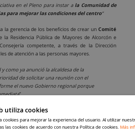
iativa en el Pleno para instar a
la Comunidad de
as para mejorar las condiciones del centro
“
á a la gerencia de los beneficios de crear un
Comité
e la Residencia Pública de Mayores de Alcorcón e
 Consejería competente, a través de la Dirección
les de atención a las personas mayores.
l y como ya anunció la alcaldesa de la
rioridad de solicitar una reunión con el
forme el nuevo Gobierno regional porque
inmediata
”.
b utiliza cookies
 cookies para mejorar la experiencia del usuario. Al utilizar nuest
s las cookies de acuerdo con nuestra Política de cookies.
Más in
NTO DE
#ALCORCÓN