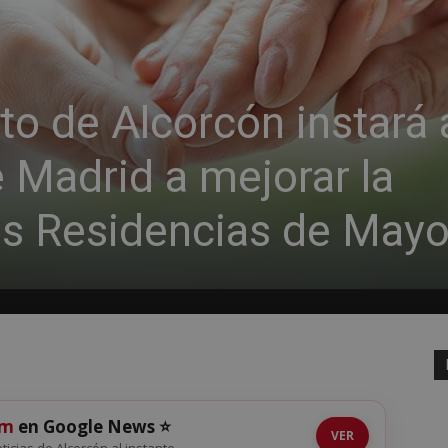
o de Alcorcón instará a
Madrid a mejorar la
las Residencias de May
om
en Google News ⭐
VER
oticias de Alcorcón al instante