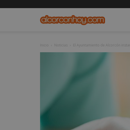
alcorconho
Inicio
Noticias
El Ayuntamiento de Alcorcón insta