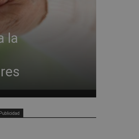
 la
ores
Publicidad