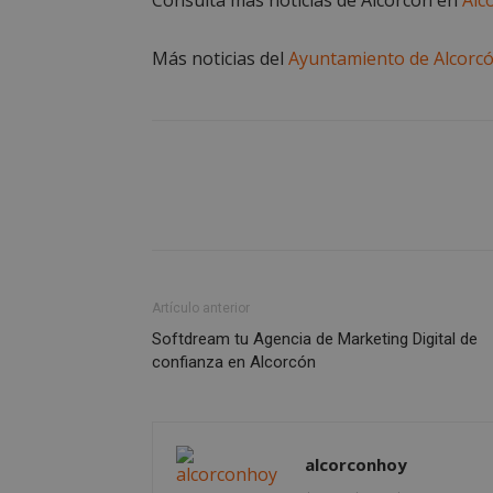
PHPSESSID
Más noticias del
Ayuntamiento de Alcorc
AWSALBCORS
sp_landing
Artículo anterior
VISITOR_PRIVACY
Softdream tu Agencia de Marketing Digital de
confianza en Alcorcón
sp_t
alcorconhoy