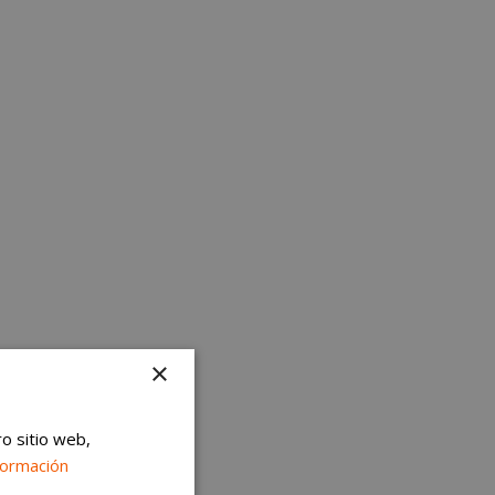
×
ro sitio web,
formación