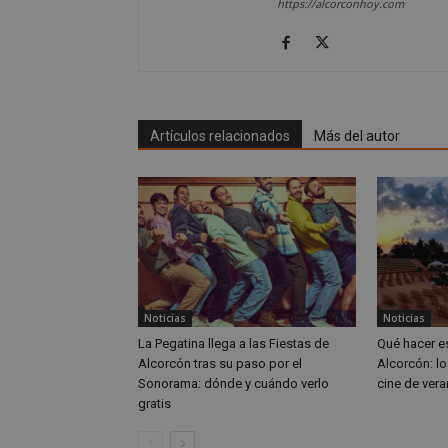
https://alcorconhoy.com
__cf_bm
CookieScriptConse
Artículos relacionados
Más del autor
Nombre
Nombre
Nombre
__gpi
__Secure-
ROLLOUT_TOKEN
test_cookie
ttwid
OAID
Noticias
Noticias
IDE
La Pegatina llega a las Fiestas de
Qué hacer e
Alcorcón tras su paso por el
Alcorcón: lo
Sonorama: dónde y cuándo verlo
cine de vera
_ga_MP6BJ9ENMQ
gratis
iutk
_ga