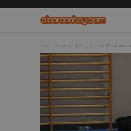
alcorconho
Inicio
Deportes
El Arriva Alcorcón FSF cae en semi