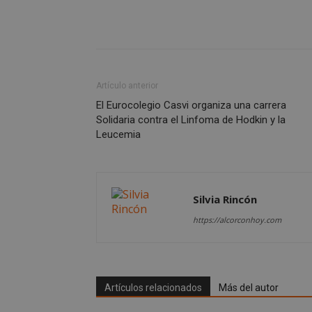
sp_t
Artículo anterior
El Eurocolegio Casvi organiza una carrera
__cf_bm
Solidaria contra el Linfoma de Hodkin y la
Leucemia
CookieScriptConse
Silvia Rincón
https://alcorconhoy.com
Nombre
Nombre
Nombre
__gpi
__Secure-
ROLLOUT_TOKEN
Artículos relacionados
Más del autor
test_cookie
ttwid