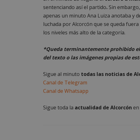
sentenciando así el partido
.
Sin embargo, e
apenas un minuto Ana Luiza anotaba y de
Las cookies estricta
la gestión de cuenta
luchada por Alcorcón que se queda fuera
los niveles más alto de la categoría.
Nombre
PHPSESSID
*Queda terminantemente prohibido el 
del texto o las imágenes propias de est
Sigue al minuto
todas las noticias de A
Canal de Telegram
AWSALBCORS
Canal de Whatsapp
Sigue toda la
actualidad de Alcorcón
e
sp_landing
VISITOR_PRIVACY