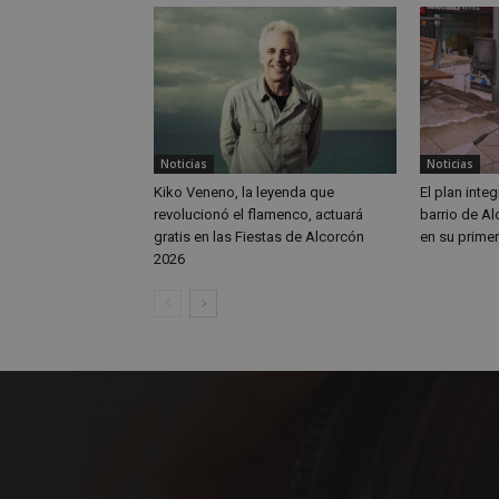
OAID
IDE
_ga_MP6BJ9ENMQ
iutk
_ga
YSC
Noticias
Noticias
Kiko Veneno, la leyenda que
El plan integ
__gads
revolucionó el flamenco, actuará
barrio de A
gratis en las Fiestas de Alcorcón
en su prime
2026
VISITOR_INFO1_LIV
__eoi