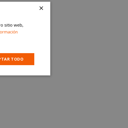
×
ro sitio web,
formación
PTAR TODO
Cookies no
clasificadas
encias