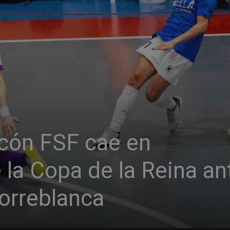
rcón FSF cae en
 la Copa de la Reina an
Torreblanca