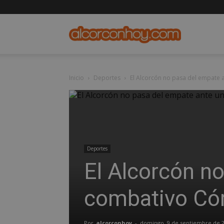
alcorconho
Inicio
Deportes
El Alcorcón no pasa del empate
Deportes
El Alcorcón n
combativo Có
Por
alcorconhoy
-
domingo, 9 de septiembre de 