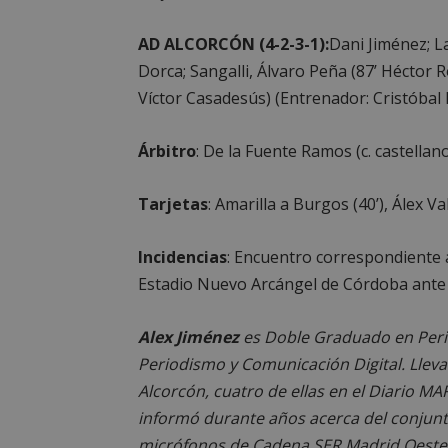
AD ALCORCÓN (4-2-3-1):
Dani Jiménez; L
Dorca; Sangalli, Álvaro Peña (87’ Héctor R
Víctor Casadesús) (Entrenador: Cristóbal 
Cooki
Árbitro
: De la Fuente Ramos (c. castellan
Las cookies estricta
la gestión de cuenta
Tarjetas
: Amarilla a Burgos (40’), Álex Va
Nombre
Incidencias
: Encuentro correspondiente a
PHPSESSID
Estadio Nuevo Arcángel de Córdoba ante 
Alex Jiménez
es Doble Graduado en Peri
Periodismo y Comunicación Digital. Lleva
AWSALBCORS
Alcorcón, cuatro de ellas en el Diario MA
informó durante años acerca del conjunto
micrófonos de Cadena SER Madrid Oeste