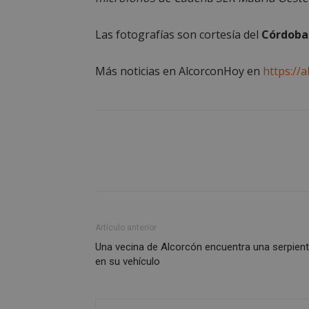
sp_landing
Las fotografías son cortesía del
Córdoba
VISITOR_PRIVACY
Más noticias en AlcorconHoy en
https://
sp_t
__cf_bm
Artículo anterior
CookieScriptConse
Una vecina de Alcorcón encuentra una serpien
en su vehículo