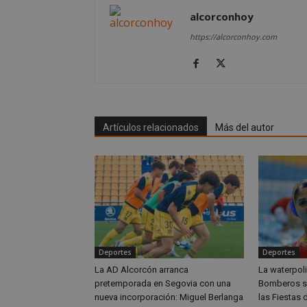
Nombre
Nombre
alcorconhoy
Nombre
__gpi
__Secure-
https://alcorconhoy.com
ROLLOUT_TOKEN
test_cookie
ttwid
OAID
IDE
Artículos relacionados
Más del autor
_ga_MP6BJ9ENMQ
iutk
_ga
YSC
__gads
VISITOR_INFO1_LIV
Deportes
Deportes
__eoi
La AD Alcorcón arranca
La waterpolis
pretemporada en Segovia con una
Bomberos se
nueva incorporación: Miguel Berlanga
las Fiestas