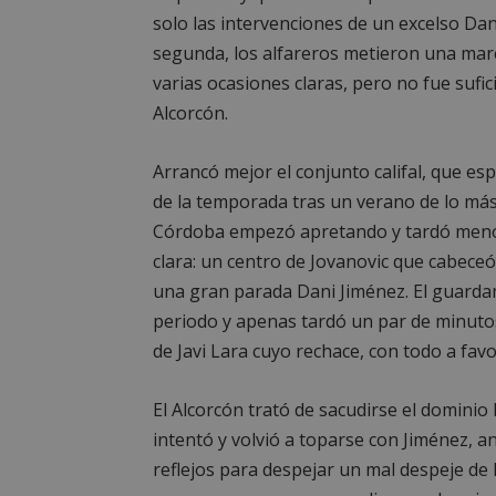
solo las intervenciones de un excelso Dan
segunda, los alfareros metieron una marc
varias ocasiones claras, pero no fue sufi
Alcorcón.
Arrancó mejor el conjunto califal, que es
de la temporada tras un verano de lo más 
Córdoba empezó apretando y tardó menos
clara: un centro de Jovanovic que cabece
una gran parada Dani Jiménez. El guardam
periodo y apenas tardó un par de minutos
de Javi Lara cuyo rechace, con todo a favo
El Alcorcón trató de sacudirse el dominio 
intentó y volvió a toparse con Jiménez, a
reflejos para despejar un mal despeje de B