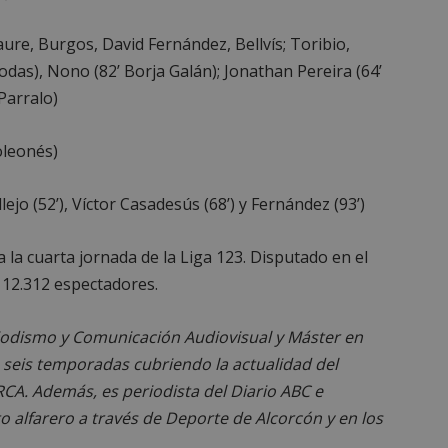
aure, Burgos, David Fernández, Bellvís; Toribio,
odas), Nono (82’ Borja Galán); Jonathan Pereira (64’
Parralo)
es estrictamente necesarias
Cookies de rendimiento
Cookies de prefer
Cookies de funcionalidad
Cookies no clasificadas
oleonés)
mente necesarias permiten la funcionalidad principal del sitio web, como el inicio d
s. El sitio web no se puede utilizar correctamente sin las cookies estrictamente nece
llejo (52’), Víctor Casadesús (68’) y Fernández (93’)
Proveedor
/
Vencimiento
Descripción
Dominio
 la cuarta jornada de la Liga 123. Disputado en el
Sesión
Cookie generada por aplicaciones
PHP.net
lenguaje PHP. Este es un identifi
alcorconhoy.com
12.312 espectadores.
general que se utiliza para mante
de sesión del usuario. Normalm
generado al azar, la forma en qu
específico del sitio, pero un bue
odismo y Comunicación Audiovisual y Máster en
mantener un estado de inicio de 
usuario entre páginas.
 seis temporadas cubriendo la actualidad del
1 semana
Para un soporte continuo de adh
Amazon.com
RCA. Además, es periodista del Diario ABC e
de uso de CORS después de la act
Inc.
Chromium, estamos creando cook
 alfarero a través de Deporte de Alcorcón y en los
embed.bsky.app
adicionales para cada una de esta
Google Privacy Policy
adherencia basadas en la duració
.