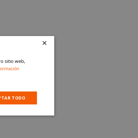
×
ro sitio web,
formación
PTAR TODO
Cookies no
clasificadas