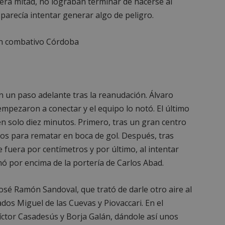
era mitad, no lograban terminar de hacerse al
parecía intentar generar algo de peligro.
on un paso adelante tras la reanudación. Álvaro
mpezaron a conectar y el equipo lo notó. El último
en solo diez minutos. Primero, tras un gran centro
los para rematar en boca de gol. Después, tras
 fuera por centímetros y por último, al intentar
hó por encima de la portería de Carlos Abad.
José Ramón Sandoval, que trató de darle otro aire al
os Miguel de las Cuevas y Piovaccari. En el
íctor Casadesús y Borja Galán, dándole así unos