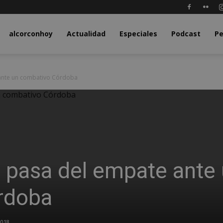
y.com
alcorconhoy
Actualidad
Especiales
Podcast
Pe
 ante un combativo Córdoba
o pasa del empate ante
rdoba
2018