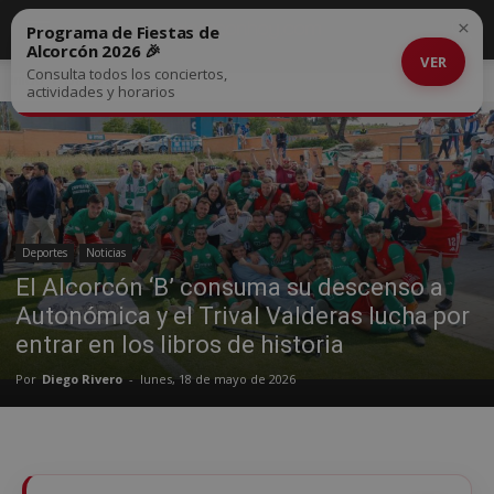
×
Programa de Fiestas de
Alcorcón 2026 🎉
VER
Consulta todos los conciertos,
Inicio
Deportes
actividades y horarios
Deportes
Noticias
El Alcorcón ‘B’ consuma su descenso a
Autonómica y el Trival Valderas lucha por
entrar en los libros de historia
Por
Diego Rivero
-
lunes, 18 de mayo de 2026