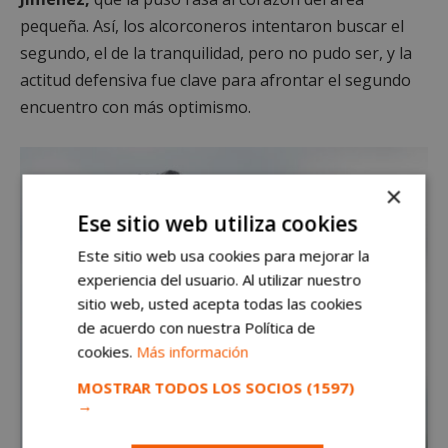
pequeña. Así, los alcorconeros intentaron buscar el
segundo, el de la tranquilidad, pero no pudo ser, y la
actitud defensiva fue clave para afrontar el segundo
encuentro con más optimismo.
×
Ese sitio web utiliza cookies
Este sitio web usa cookies para mejorar la
experiencia del usuario. Al utilizar nuestro
sitio web, usted acepta todas las cookies
de acuerdo con nuestra Política de
cookies.
Más información
MOSTRAR TODOS LOS SOCIOS
(1597)
→