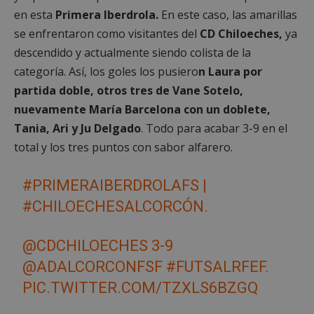
en esta
Primera Iberdrola.
En este caso, las amarillas
se enfrentaron como visitantes del
CD Chiloeches,
ya
Cookies estrictamente necesarias
descendido y actualmente siendo colista de la
Cookies de rendimiento
categoría. Así, los goles los pusiero
n Laura por
Cookies de preferencias
partida doble, otros tres de Vane Sotelo,
Cookies de funcionalidad
nuevamente María Barcelona con un doblete,
Cookies no clasificadas
Tania, Ari y Ju Delgado
. Todo para acabar 3-9 en el
total y los tres puntos con sabor alfarero.
Las cookies estrictamente necesarias permiten la
funcionalidad principal del sitio web, como el
inicio de sesión de usuario y la gestión de cuentas.
El sitio web no se puede utilizar correctamente sin
#PRIMERAIBERDROLAFS
|
las cookies estrictamente necesarias.
#CHILOECHESALCORCÓN
.
Proveedor
/
Nombre
Vencimient
Dominio
@CDCHILOECHES
3-9
PHPSESSID
Sesión
PHP.net
alcorconhoy.com
@ADALCORCONFSF
#FUTSALRFEF
.
PIC.TWITTER.COM/TZXLS6BZGQ