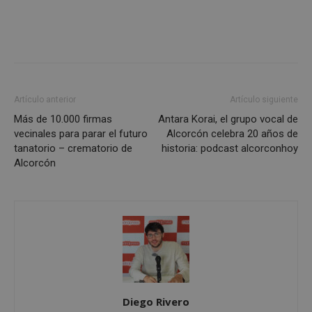
Artículo anterior
Artículo siguiente
Más de 10.000 firmas
Antara Korai, el grupo vocal de
vecinales para parar el futuro
Alcorcón celebra 20 años de
sp_landing
23 horas 59
Spotify Inc.
minutos
.spotify.com
tanatorio – crematorio de
historia: podcast alcorconhoy
Alcorcón
VISITOR_PRIVACY_METADATA
5 meses 4
YouTube
semanas
.youtube.com
Diego Rivero