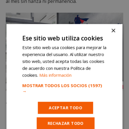
al mes sin fianza ni permanencia.
×
Ese sitio web utiliza cookies
Este sitio web usa cookies para mejorar la
experiencia del usuario. Al utilizar nuestro
sitio web, usted acepta todas las cookies
de acuerdo con nuestra Política de
cookies.
Más información
MOSTRAR TODOS LOS SOCIOS
(1597)
→
Te ofrecemos:
ACEPTAR TODO
Internet Alta Velocidad 300 Mb simétricos.
RECHAZAR TODO
Servicio de limpieza.