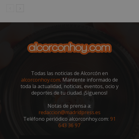
sp_landing
23 horas 59
Spotify Inc.
minutos
.spotify.com
Todas las noticias de Alcorcón en
alcorconhoy.com
. Mantente informado de
toda la actualidad, noticias, eventos, ocio y
VISITOR_PRIVACY_METADATA
5 meses 4
YouTube
deportes de tu ciudad. ¡Síguenos!
semanas
.youtube.com
Notas de prensa a:
redaccion@madridpress.es
Teléfono periódico alcorconhoy.com:
91
643 36 97