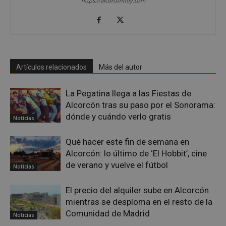
https://alcorconhoy.com
Google
Privacy Policy
Artículos relacionados
Más del autor
La Pegatina llega a las Fiestas de
Alcorcón tras su paso por el Sonorama:
AWSALBCORS
1 semana
Amazon.com
dónde y cuándo verlo gratis
Inc.
Noticias
embed.bsky.app
Qué hacer este fin de semana en
Alcorcón: lo último de ‘El Hobbit’, cine
de verano y vuelve el fútbol
Noticias
El precio del alquiler sube en Alcorcón
mientras se desploma en el resto de la
Comunidad de Madrid
Noticias