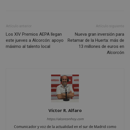
AWSALBCORS
1 semana
Amazon.com
Artículo anterior
Artículo siguiente
Inc.
embed.bsky.app
Los XIV Premios AEPA llegan
Nueva gran inversión para
este jueves a Alcorcón: apoyo
Retamar de la Huerta: más de
máximo al talento local
13 millones de euros en
Alcorcón
Víctor R. Alfaro
https://alcorconhoy.com
sp_landing
23 horas 59
Spotify Inc.
minutos
.spotify.com
Comunicador y voz de la actualidad en el sur de Madrid como