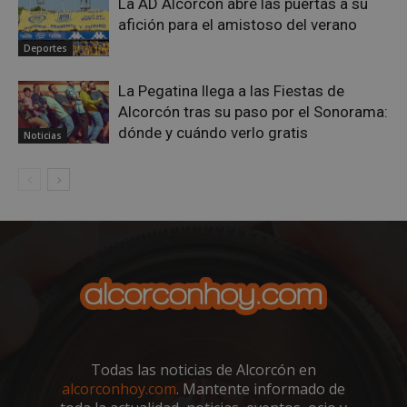
La AD Alcorcón abre las puertas a su
afición para el amistoso del verano
sp_t
1 año
Spotify Inc.
Deportes
.spotify.com
La Pegatina llega a las Fiestas de
Alcorcón tras su paso por el Sonorama:
dónde y cuándo verlo gratis
Noticias
__cf_bm
29 minutos
Cloudflare Inc.
58 segundo
.twitter.com
Todas las noticias de Alcorcón en
alcorconhoy.com
. Mantente informado de
CookieScriptConsent
4 semanas 
CookieScript
días
alcorconhoy.com