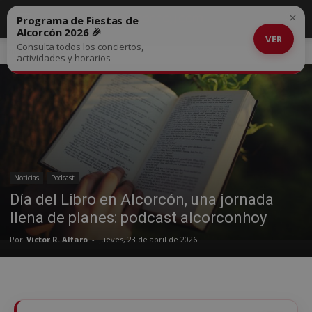
×
Programa de Fiestas de
Alcorcón 2026 🎉
VER
Consulta todos los conciertos,
Inicio
Noticias
actividades y horarios
Noticias
Podcast
Día del Libro en Alcorcón, una jornada
llena de planes: podcast alcorconhoy
Por
Víctor R. Alfaro
-
jueves, 23 de abril de 2026