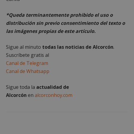
inicio de sesión de usuario y la gestión de cuentas.
El sitio web no se puede utilizar correctamente sin
las cookies estrictamente necesarias.
*Queda terminantemente prohibido el uso o
Proveedor
/
distribución sin previo consentimiento del texto o
Nombre
Vencimient
Dominio
las imágenes propias de este artículo.
PHPSESSID
Sesión
PHP.net
alcorconhoy.com
Sigue al minuto
todas las noticias de Alcorcón
.
Suscríbete gratis al
Canal de Telegram
Canal de Whatsapp
Sigue toda la
actualidad de
Alcorcón
en
alcorconhoy.com
Google
Privacy Policy