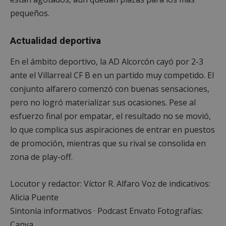
pequeños.
Cookies de
Cookies de
preferencias
funcionalidad
Actualidad deportiva
En el ámbito deportivo, la AD Alcorcón cayó por 2-3
Cookies no clasificadas
ante el Villarreal CF B en un partido muy competido. El
conjunto alfarero comenzó con buenas sensaciones,
pero no logró materializar sus ocasiones. Pese al
esfuerzo final por empatar, el resultado no se movió,
lo que complica sus aspiraciones de entrar en puestos
Cookies estrictamente necesarias
de promoción, mientras que su rival se consolida en
Cookies de rendimiento
zona de play-off.
Cookies de preferencias
Locutor y redactor: Víctor R. Alfaro Voz de indicativos:
Cookies de funcionalidad
Alicia Puente
Cookies no clasificadas
Sintonía informativos · Podcast Envato Fotografías:
Las cookies estrictamente necesarias permiten la
Canva
funcionalidad principal del sitio web, como el