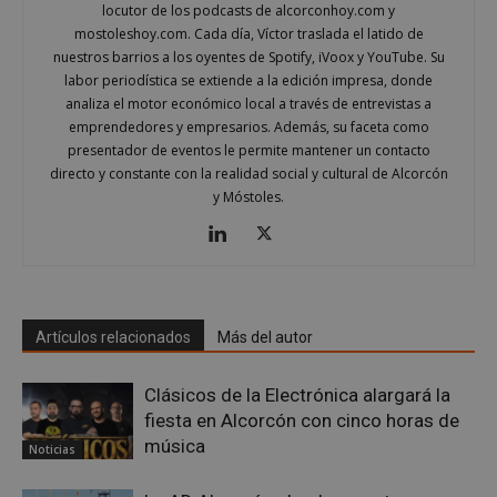
locutor de los podcasts de alcorconhoy.com y
mostoleshoy.com. Cada día, Víctor traslada el latido de
nuestros barrios a los oyentes de Spotify, iVoox y YouTube. Su
labor periodística se extiende a la edición impresa, donde
analiza el motor económico local a través de entrevistas a
emprendedores y empresarios. Además, su faceta como
presentador de eventos le permite mantener un contacto
VISITOR_PRIVACY_METADATA
5 meses 4
YouTube
directo y constante con la realidad social y cultural de Alcorcón
semanas
.youtube.com
y Móstoles.
Artículos relacionados
Más del autor
Clásicos de la Electrónica alargará la
fiesta en Alcorcón con cinco horas de
música
Noticias