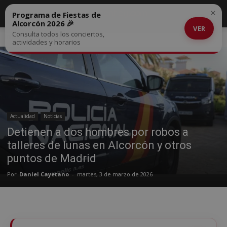
×
Programa de Fiestas de
Alcorcón 2026 🎉
VER
Consulta todos los conciertos,
Inicio
Actualidad
actividades y horarios
Actualidad
Noticias
Detienen a dos hombres por robos a
talleres de lunas en Alcorcón y otros
puntos de Madrid
Por
Daniel Cayetano
-
martes, 3 de marzo de 2026