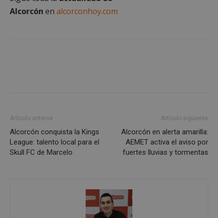
Alcorcón
en
alcorconhoy.com
Cookies estrictamente necesarias
Cookies de rendimiento
Cookies de preferencias
Cookies de funcionalidad
Cookies no clasificadas
Artículo anterior
Artículo siguiente
Las cookies estrictamente necesarias permiten la
funcionalidad principal del sitio web, como el
Alcorcón conquista la Kings
Alcorcón en alerta amarilla:
inicio de sesión de usuario y la gestión de cuentas.
League: talento local para el
AEMET activa el aviso por
El sitio web no se puede utilizar correctamente sin
Skull FC de Marcelo
fuertes lluvias y tormentas
las cookies estrictamente necesarias.
Proveedor
/
Nombre
Vencimient
Dominio
PHPSESSID
Sesión
PHP.net
alcorconhoy.com