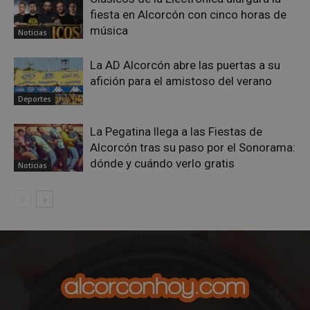
fiesta en Alcorcón con cinco horas de
música
Noticias
La AD Alcorcón abre las puertas a su
afición para el amistoso del verano
Deportes
La Pegatina llega a las Fiestas de
Alcorcón tras su paso por el Sonorama:
dónde y cuándo verlo gratis
sp_landing
23 horas 59
Spotify Inc.
Noticias
minutos
.spotify.com
VISITOR_PRIVACY_METADATA
5 meses 4
YouTube
semanas
.youtube.com