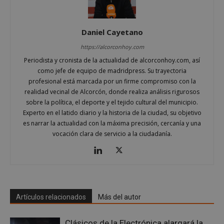
Daniel Cayetano
https://alcorconhoy.com
Periodista y cronista de la actualidad de alcorconhoy.com, así
como jefe de equipo de madridpress. Su trayectoria
profesional está marcada por un firme compromiso con la
realidad vecinal de Alcorcón, donde realiza análisis rigurosos
sobre la política, el deporte y el tejido cultural del municipio.
Google
Experto en el latido diario y la historia de la ciudad, su objetivo
Privacy Policy
es narrar la actualidad con la máxima precisión, cercanía y una
vocación clara de servicio a la ciudadanía.
AWSALBCORS
1 semana
Amazon.com
Inc.
embed.bsky.app
Artículos relacionados
Más del autor
Clásicos de la Electrónica alargará la