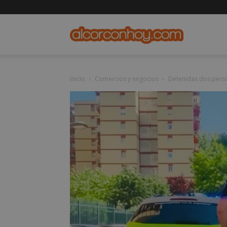
alcorconho
Inicio
Comercios y negocios
Detenidas dos perso