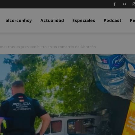
y.com
alcorconhoy
Actualidad
Especiales
Podcast
Pe
nas tras un presunto hurto en un comercio de Alcorcón