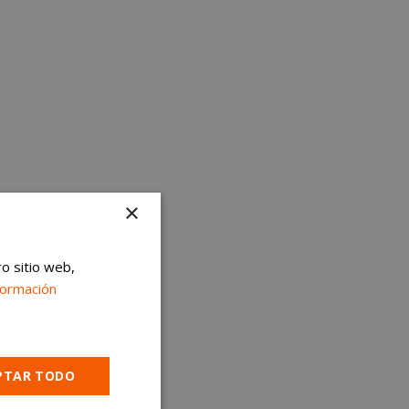
×
ro sitio web,
formación
PTAR TODO