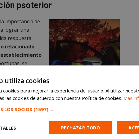
ción psoterior
 la importancia de
ra lograr una
pida respuesta
lo relacionado
 establecimiento
portunas, se
, señalaron en
b utiliza cookies
imismo, el cuerpo
osible gracias a la
 cookies para mejorar la experiencia del usuario. Al utilizar nuest
egadas en la zona,
s las cookies de acuerdo con nuestra Política de cookies.
Más in
a capacidad de
S LOS SOCIOS
(1597) →
Detenidas dos personas tras un presunto
hurto en un comercio de Alcorcón
TALLES
RECHAZAR TODO
ACE
 uso o
del texto o las