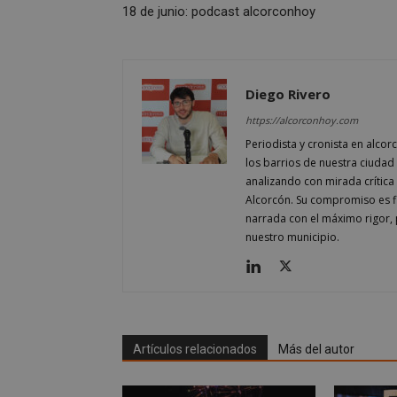
18 de junio: podcast alcorconhoy
AWSALBCORS
Diego Rivero
sp_landing
https://alcorconhoy.com
Periodista y cronista en alcor
los barrios de nuestra ciudad 
VISITOR_PRIVACY
analizando con mirada crítica 
Alcorcón. Su compromiso es fi
narrada con el máximo rigor, 
nuestro municipio.
sp_t
__cf_bm
Artículos relacionados
Más del autor
CookieScriptConse