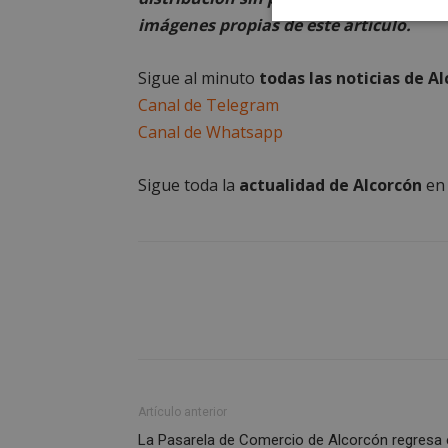
imágenes propias de este artículo.
Cookies
estrictament
necesarias
Sigue al minuto
todas las noticias de A
Canal de Telegram
Canal de Whatsapp
Sigue toda la
actualidad de Alcorcón
e
Cooki
Las cookies estricta
la gestión de cuenta
Nombre
PHPSESSID
Artículo anterior
La Pasarela de Comercio de Alcorcón regresa 