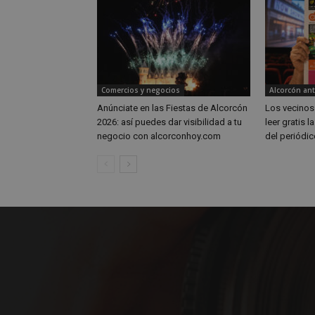
Nombre
Nombre
Comercios y negocios
Alcorcón an
Nombre
__gpi
__Secure-
Anúnciate en las Fiestas de Alcorcón
Los vecinos
ROLLOUT_TOKEN
test_cookie
2026: así puedes dar visibilidad a tu
leer gratis l
ttwid
negocio con alcorconhoy.com
del periódic
OAID
IDE
_ga_MP6BJ9ENMQ
iutk
_ga
YSC
__gads