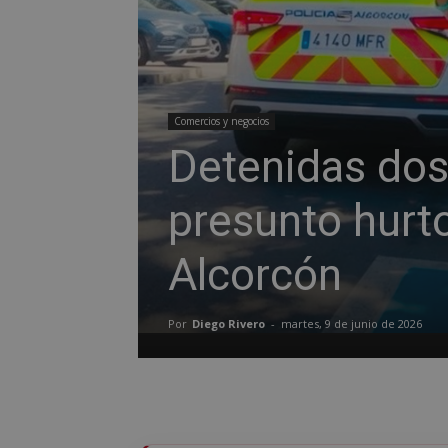
Comercios y negocios
Detenidas dos
presunto hurt
Alcorcón
Por
Diego Rivero
-
martes, 9 de junio de 2026