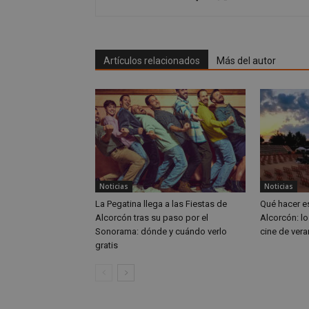
CookieScriptConse
Artículos relacionados
Más del autor
Nombre
Nombre
Nombre
__gpi
__Secure-
ROLLOUT_TOKEN
test_cookie
ttwid
Noticias
Noticias
OAID
La Pegatina llega a las Fiestas de
Qué hacer e
IDE
Alcorcón tras su paso por el
Alcorcón: lo
Sonorama: dónde y cuándo verlo
cine de vera
gratis
_ga_MP6BJ9ENMQ
iutk
_ga
YSC