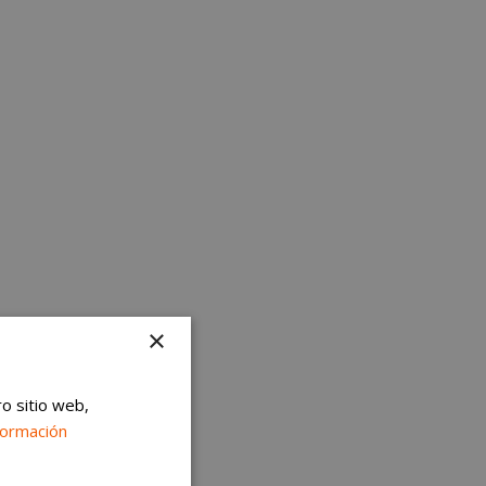
×
ro sitio web,
formación