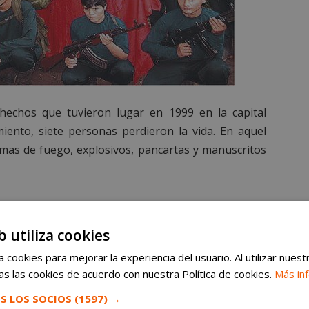
hechos que tuvieron lugar en 1999 en la capital
ento, siete personas perdieron la vida. En aquel
mas de fuego, explosivos, pancartas y manuscritos
 Orden Internacional de Detención (OID) interpuesta
terpol de Perú que pesaba sobre una ciudadana de
b utiliza cookies
 esta OID se procedió a su localización en un
 cookies para mejorar la experiencia del usuario. Al utilizar nuest
de fue detenida.
s las cookies de acuerdo con nuestra Política de cookies.
Más in
ión del Juzgado Central de Instrucción de la
S LOS SOCIOS
(1597) →