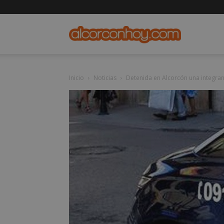
alcorconho
Inicio
Noticias
Detenida en Alcorcón una integran