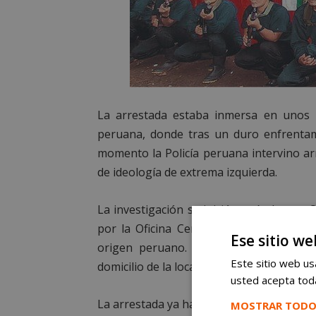
La arrestada estaba inmersa en unos 
peruana, donde tras un duro enfrentami
momento la Policía peruana intervino ar
de ideología de extrema izquierda.
La investigación se inició a raíz de una
por la Oficina Central Nacional de In
Ese sitio we
origen peruano. Como consecuencia de
Este sitio web usa
domicilio de la localidad de Alcorcón, don
usted acepta toda
La arrestada ya ha sido puesta a disposic
MOSTRAR TODO