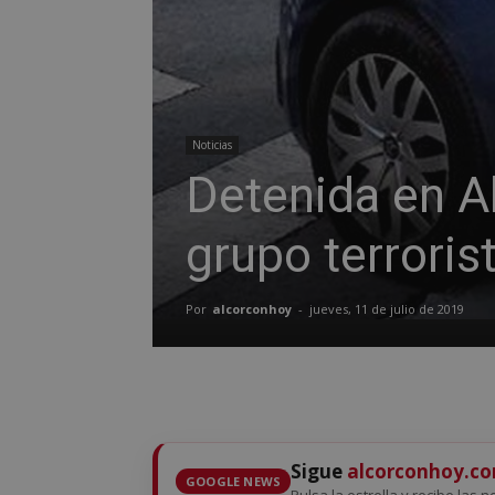
Noticias
Detenida en A
grupo terrori
Por
alcorconhoy
-
jueves, 11 de julio de 2019
Sigue
alcorconhoy.c
GOOGLE NEWS
Pulsa la estrella y recibe las n