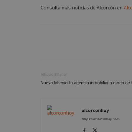
Consulta más noticias de Alcorcón en
Alc
AWSALBCORS
sp_landing
Artículo anterior
VISITOR_PRIVACY
Nuevo Milenio tu agencia inmobiliaria cerca de t
alcorconhoy
sp_t
https://alcorconhoy.com
__cf_bm