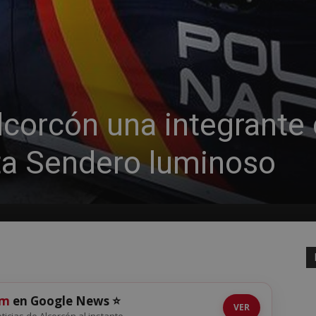
lcorcón una integrante 
sta Sendero luminoso
om
en Google News ⭐
VER
oticias de Alcorcón al instante