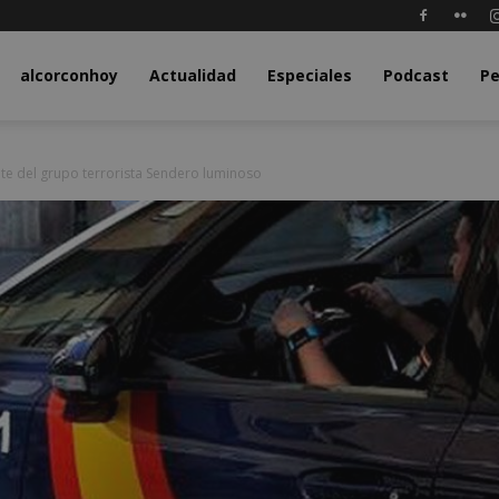
y.com
alcorconhoy
Actualidad
Especiales
Podcast
Pe
te del grupo terrorista Sendero luminoso