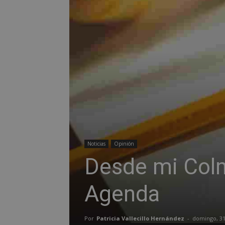
Noticias
Opinión
Desde mi Colm
Agenda
Por
Patricia Vallecillo Hernández
-
domingo, 31