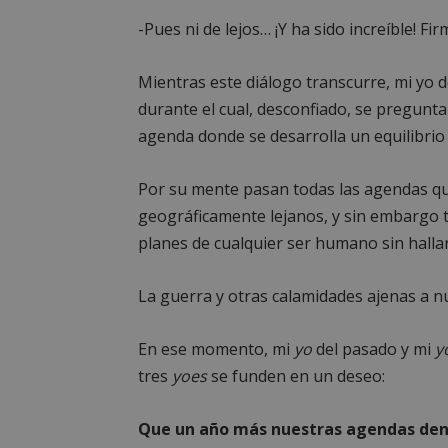
PHPSESSID
-Pues ni de lejos… ¡Y ha sido increíble! Fi
Mientras este diálogo transcurre, mi yo d
durante el cual, desconfiado, se pregunta 
agenda donde se desarrolla un equilibrio
AWSALBCORS
Por su mente pasan todas las agendas q
geográficamente lejanos, y sin embargo t
sp_landing
planes de cualquier ser humano sin hallar
La guerra y otras calamidades ajenas a n
VISITOR_PRIVACY
En ese momento, mi
yo
del pasado y mi
y
tres
yoes
se funden en un deseo:
sp_t
Que un año más nuestras agendas den t