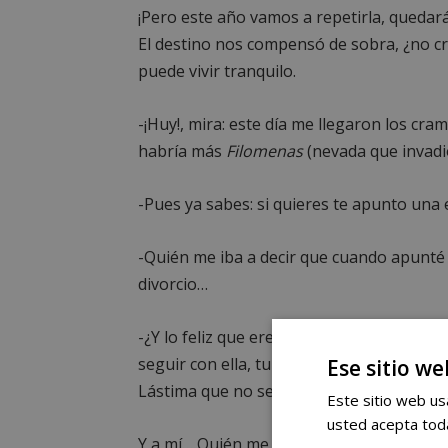
¡Pero este año vamos a repetirla, queda
El destino nos compensó de sobra, ¿no cre
puede vivir tranquilo.
-¡Huy!, mira: este día me llegaron los c
habría más
Filomenas
(nevada que invadió
-Pues ya sabes: si quieres te apunto una e
-Quién me iba a decir que cuando apunté l
divorcio…
-¿Y lo feliz que eres ahora? No te imagin
seguir con ella, tu círculo social se habr
Ese sitio we
Lástima que no se hubiera ido antes.
Este sitio web usa
usted acepta toda
Y a mí… Quién me iba a decir que al apun