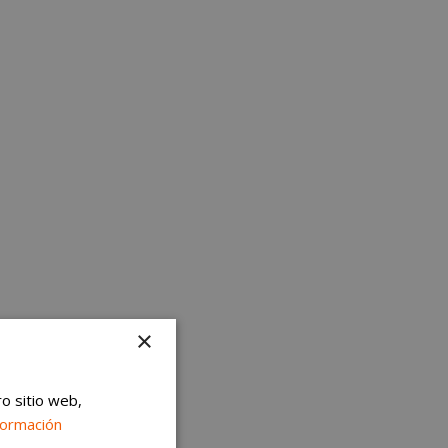
×
ro sitio web,
formación