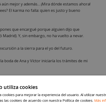
rá aún mejor y además… ¡Mira dónde estamos ahora!
es? El karma no falla: quien es justo y bueno
rampones que encargué porque alguien dijo que
 Madrid). Y, sin embargo, no ha vuelto a nevar.
xcursión a la sierra para el yo del futuro.
a boda de Ana y Víctor iniciaría los trámites de mi
abas esto ni por lo más remoto. ¿Crees que, de
ía abierto para dejar entrar gente tan maravillosa?
b utiliza cookies
 cookies para mejorar la experiencia del usuario. Al utilizar nuest
s las cookies de acuerdo con nuestra Política de cookies.
Más in
tar los cumpleaños y eventos de esta Navidad, me