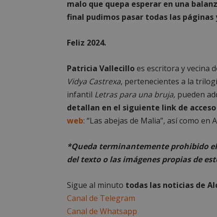
malo que quepa esperar en una balanza
__cf_bm
final pudimos pasar todas las páginas y
Feliz 2024.
CookieScriptConse
Patricia Vallecillo
es escritora y vecina 
Vidya Castrexa
, pertenecientes a la trilog
infantil
Letras para una bruja,
pueden adq
Nombre
detallan en el siguiente link de acces
Nombre
Nombre
web
: “Las abejas de Malia”, así como en
__gpi
__Secure-
ROLLOUT_TOKEN
test_cookie
ttwid
*Queda terminantemente prohibido el 
OAID
del texto o las imágenes propias de est
IDE
Sigue al minuto
todas las noticias de A
Canal de Telegram
_ga_MP6BJ9ENMQ
iutk
Canal de Whatsapp