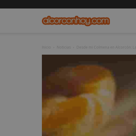
alcorconho
Inicio
Noticias
Desde mi Colmena en Alcorcón: L