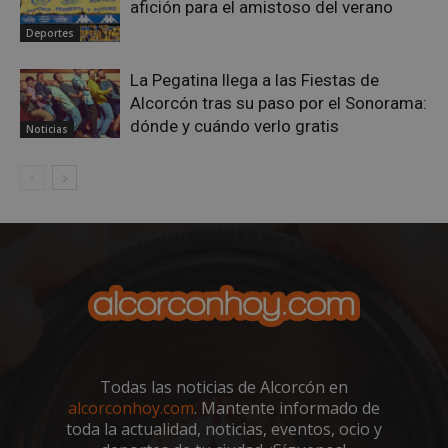
afición para el amistoso del verano
Deportes
La Pegatina llega a las Fiestas de
Alcorcón tras su paso por el Sonorama:
dónde y cuándo verlo gratis
Noticias
sp_landing
23 horas 59
Spotify Inc.
minutos
.spotify.com
VISITOR_PRIVACY_METADATA
5 meses 4
YouTube
semanas
.youtube.com
Todas las noticias de Alcorcón en
alcorconhoy.com
. Mantente informado de
toda la actualidad, noticias, eventos, ocio y