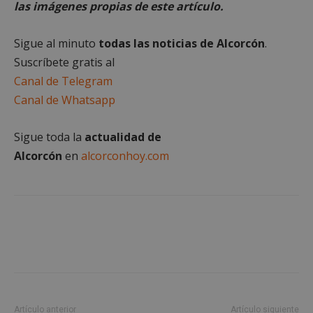
las imágenes propias de este artículo.
Cookies estrictamente necesarias
Sigue al minuto
todas las noticias de Alcorcón
.
Cookies de rendimiento
Suscríbete gratis al
Cookies de preferencias
Canal de Telegram
Cookies de funcionalidad
Canal de Whatsapp
Cookies no clasificadas
Sigue toda la
actualidad de
Las cookies estrictamente necesarias permiten la
funcionalidad principal del sitio web, como el
Alcorcón
en
alcorconhoy.com
inicio de sesión de usuario y la gestión de cuentas.
El sitio web no se puede utilizar correctamente sin
las cookies estrictamente necesarias.
Proveedor
/
Nombre
Vencimient
Dominio
PHPSESSID
Sesión
PHP.net
alcorconhoy.com
Artículo anterior
Artículo siguiente