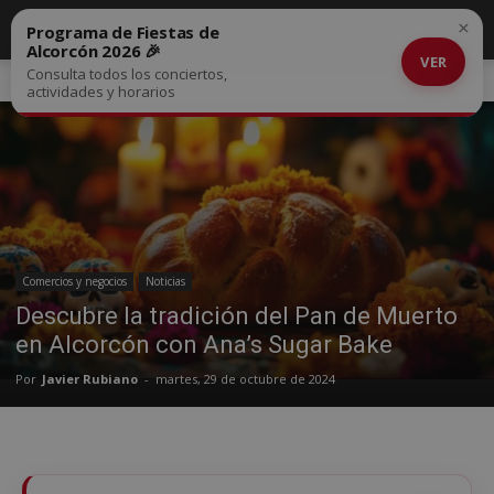
×
Programa de Fiestas de
Alcorcón 2026 🎉
VER
Consulta todos los conciertos,
Inicio
Comercios y negocios
actividades y horarios
Comercios y negocios
Noticias
Descubre la tradición del Pan de Muerto
en Alcorcón con Ana’s Sugar Bake
Por
Javier Rubiano
-
martes, 29 de octubre de 2024