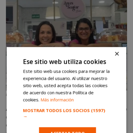
×
Ese sitio web utiliza cookies
Este sitio web usa cookies para mejorar la
experiencia del usuario. Al utilizar nuestro
sitio web, usted acepta todas las cookies
de acuerdo con nuestra Política de
Descubre la tradición del Pan de Muerto en Alcorcón con Ana’s Sugar Bake
cookies.
Más información
Ana’s Sugar Bake
ha logrado que cada pan de muerto
MOSTRAR TODOS LOS SOCIOS
(1597)
→
cuente una historia. Su
masa suave y fragante
evoca los altares mexicanos, y su
dulce cubierta de
azúcar
invita a repetir. Este pan conecta a quienes