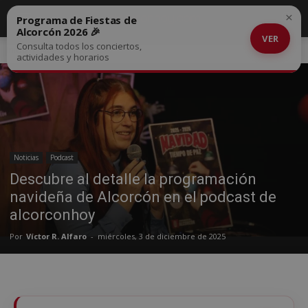
×
Programa de Fiestas de
Alcorcón 2026 🎉
VER
Consulta todos los conciertos,
Inicio
Noticias
actividades y horarios
Noticias
Podcast
Descubre al detalle la programación
navideña de Alcorcón en el podcast de
alcorconhoy
Por
Víctor R. Alfaro
-
miércoles, 3 de diciembre de 2025