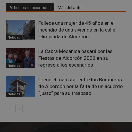
Artículos relacionados
Más del autor
Fallece una mujer de 45 años en el
incendio de una vivienda en la calle
Olimpiada de Alcorcón
Noticias
sp_t
1 año
Spotify Inc.
.spotify.com
La Cabra Mecánica pasará por las
Fiestas de Alcorcón 2026 en su
regreso a los escenarios
Noticias
Crece el malestar entre los Bomberos
de Alcorcón por la falta de un acuerdo
“justo” para su traspaso
Noticias
__cf_bm
29 minutos
Cloudflare Inc.
58 segundo
.twitter.com