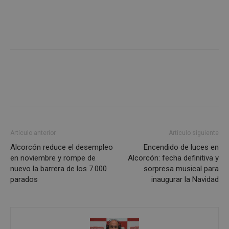
Google
Privacy Policy
AWSALBCORS
1 semana
Amazon.com
Inc.
embed.bsky.app
Artículo anterior
Artículo siguiente
Alcorcón reduce el desempleo
Encendido de luces en
en noviembre y rompe de
Alcorcón: fecha definitiva y
nuevo la barrera de los 7.000
sorpresa musical para
parados
inaugurar la Navidad