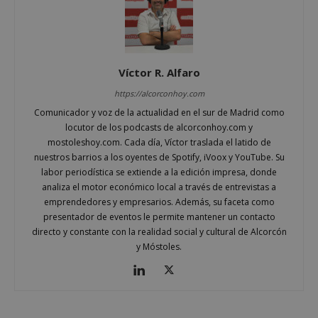
sp_landing
23 horas 59
Spotify Inc.
minutos
.spotify.com
Víctor R. Alfaro
https://alcorconhoy.com
Comunicador y voz de la actualidad en el sur de Madrid como
locutor de los podcasts de alcorconhoy.com y
mostoleshoy.com. Cada día, Víctor traslada el latido de
nuestros barrios a los oyentes de Spotify, iVoox y YouTube. Su
VISITOR_PRIVACY_METADATA
5 meses 4
YouTube
labor periodística se extiende a la edición impresa, donde
semanas
.youtube.com
analiza el motor económico local a través de entrevistas a
emprendedores y empresarios. Además, su faceta como
presentador de eventos le permite mantener un contacto
directo y constante con la realidad social y cultural de Alcorcón
y Móstoles.