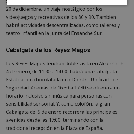
sede del festival
Retro Alcorcón
el fin de semana del
Cookies
Cookies de
20 de diciembre, un viaje nostálgico por los
estrictamente
rendimiento
necesarias
videojuegos y recreativas de los 80 y 90. También
habrá actividades descentralizadas, como talleres y
teatro infantil en la Junta del Ensanche Sur.
Cookies de
Cookies de
preferencias
funcionalidad
Cabalgata de los Reyes Magos
Los Reyes Magos tendrán doble visita en Alcorcón. El
Cookies no clasificadas
4 de enero, de 11:30 a 14:00, habrá una Cabalgata
Estática con chocolatada en el Centro Unificado de
Seguridad. Además, de 16:30 a 17:30 se ofrecerá un
horario inclusivo sin música para personas con
sensibilidad sensorial. Y, como colofón, la gran
Cookies estrictamente necesarias
Cabalgata del 5 de enero recorrerá las principales
Cookies de rendimiento
avenidas desde las 17:00, terminando con la
Cookies de preferencias
tradicional recepción en la Plaza de España.
Cookies de funcionalidad