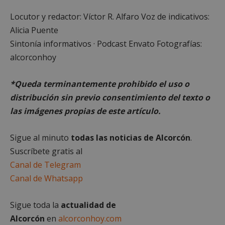
Cookies no clasificadas
Locutor y redactor: Víctor R. Alfaro Voz de indicativos:
Alicia Puente
Las cookies estrictamente necesarias permiten la
funcionalidad principal del sitio web, como el
Sintonía informativos · Podcast Envato Fotografías:
inicio de sesión de usuario y la gestión de cuentas.
alcorconhoy
El sitio web no se puede utilizar correctamente sin
las cookies estrictamente necesarias.
Proveedor
/
*Queda terminantemente prohibido el uso o
Nombre
Vencimient
Dominio
distribución sin previo consentimiento del texto o
PHPSESSID
Sesión
PHP.net
las imágenes propias de este artículo.
alcorconhoy.com
Sigue al minuto
todas las noticias de Alcorcón
.
Suscríbete gratis al
Canal de Telegram
Canal de Whatsapp
Sigue toda la
actualidad de
Alcorcón
en
alcorconhoy.com