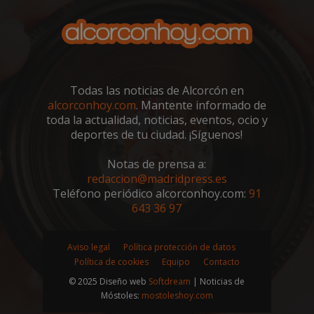
CookieScriptConsent
4 semanas 
CookieScript
días
alcorconhoy.com
Todas las noticias de Alcorcón en
alcorconhoy.com
. Mantente informado de
toda la actualidad, noticias, eventos, ocio y
deportes de tu ciudad. ¡Síguenos!
Notas de prensa a:
redaccion@madridpress.es
Teléfono periódico alcorconhoy.com:
91
643 36 97
Aviso legal
Política protección de datos
Política de cookies
Equipo
Contacto
Proveedor
/
© 2025 Diseño web
Softdream
| Noticias de
Nombre
Vencimiento
Descripció
Dominio
Móstoles:
mostoleshoy.com
Nombre
Proveedor
/
Dominio
Vencimiento
Des
__Secure-
.youtube.com
5 meses 4