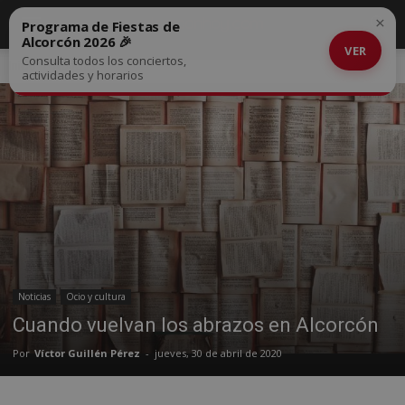
×
Programa de Fiestas de
Alcorcón 2026 🎉
VER
Consulta todos los conciertos,
Inicio
Noticias
actividades y horarios
Noticias
Ocio y cultura
Cuando vuelvan los abrazos en Alcorcón
Por
Víctor Guillén Pérez
-
jueves, 30 de abril de 2020