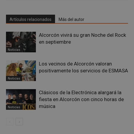
Google
Artículos relacionados
Más del autor
Privacy Policy
Alcorcón vivirá su gran Noche del Rock
en septiembre
Noticias
AWSALBCORS
1 semana
Amazon.com
Inc.
Los vecinos de Alcorcón valoran
embed.bsky.app
positivamente los servicios de ESMASA
Noticias
Clásicos de la Electrónica alargará la
fiesta en Alcorcón con cinco horas de
música
Noticias