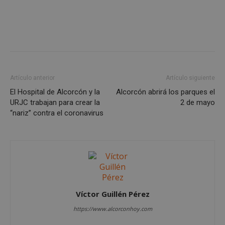
Cookies de funcionalidad
Cookies no clasificadas
Las cookies estrictamente necesarias permiten la
funcionalidad principal del sitio web, como el
inicio de sesión de usuario y la gestión de cuentas.
El sitio web no se puede utilizar correctamente sin
las cookies estrictamente necesarias.
Artículo anterior
Artículo siguiente
Proveedor
/
El Hospital de Alcorcón y la
Alcorcón abrirá los parques el
Nombre
Vencimient
Dominio
URJC trabajan para crear la
2 de mayo
PHPSESSID
Sesión
“nariz” contra el coronavirus
PHP.net
alcorconhoy.com
Víctor Guillén Pérez
https://www.alcorconhoy.com