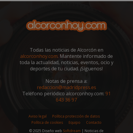
sp_landing
23 horas 59
Spotify Inc.
minutos
.spotify.com
Todas las noticias de Alcorcón en
alcorconhoy.com
. Mantente informado de
toda la actualidad, noticias, eventos, ocio y
deportes de tu ciudad. ¡Síguenos!
VISITOR_PRIVACY_METADATA
5 meses 4
YouTube
semanas
.youtube.com
Notas de prensa a:
redaccion@madridpress.es
Teléfono periódico alcorconhoy.com:
91
643 36 97
Aviso legal
Política protección de datos
Política de cookies
Equipo
Contacto
© 2025 Diseño web
Softdream
| Noticias de