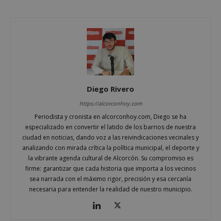
Cookies de funcionalidad
Cookies no clasificadas
Las cookies estrictamente necesarias permiten la
funcionalidad principal del sitio web, como el
inicio de sesión de usuario y la gestión de cuentas.
El sitio web no se puede utilizar correctamente sin
las cookies estrictamente necesarias.
Proveedor
/
Diego Rivero
Nombre
Vencimient
Dominio
https://alcorconhoy.com
PHPSESSID
Sesión
PHP.net
Periodista y cronista en alcorconhoy.com, Diego se ha
alcorconhoy.com
especializado en convertir el latido de los barrios de nuestra
ciudad en noticias, dando voz a las reivindicaciones vecinales y
analizando con mirada crítica la política municipal, el deporte y
la vibrante agenda cultural de Alcorcón. Su compromiso es
firme: garantizar que cada historia que importa a los vecinos
sea narrada con el máximo rigor, precisión y esa cercanía
necesaria para entender la realidad de nuestro municipio.