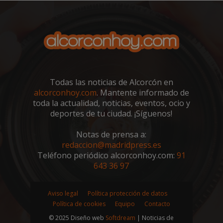
sp_landing
23 horas 59
Spotify Inc.
minutos
.spotify.com
Todas las noticias de Alcorcón en
alcorconhoy.com
. Mantente informado de
toda la actualidad, noticias, eventos, ocio y
deportes de tu ciudad. ¡Síguenos!
VISITOR_PRIVACY_METADATA
5 meses 4
YouTube
semanas
Notas de prensa a:
.youtube.com
redaccion@madridpress.es
Teléfono periódico alcorconhoy.com:
91
643 36 97
Aviso legal
Política protección de datos
Política de cookies
Equipo
Contacto
© 2025 Diseño web
Softdream
| Noticias de