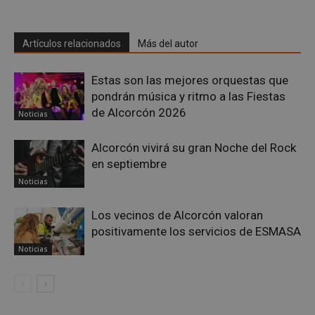
Google
Artículos relacionados
Más del autor
Privacy Policy
Estas son las mejores orquestas que
pondrán música y ritmo a las Fiestas
de Alcorcón 2026
Noticias
AWSALBCORS
1 semana
Amazon.com
Inc.
Alcorcón vivirá su gran Noche del Rock
embed.bsky.app
en septiembre
Noticias
Los vecinos de Alcorcón valoran
positivamente los servicios de ESMASA
Noticias