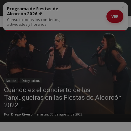
×
Programa de Fiestas de
Alcorcón 2026 🎉
VER
Consulta todos los conciertos,
Inicio
Noticias
actividades y horarios
Noticias
Ocio y cultura
Cuándo es el concierto de las
Tanxugueiras en las Fiestas de Alcorcón
2022
Por
Diego Rivero
-
martes, 30 de agosto de 2022