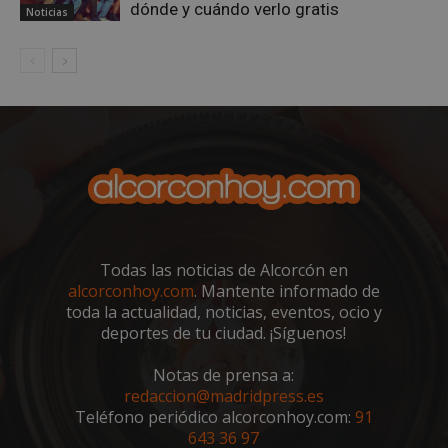
dónde y cuándo verlo gratis
Noticias
Google
Privacy Policy
AWSALBCORS
1 semana
Amazon.com
Inc.
embed.bsky.app
Todas las noticias de Alcorcón en
alcorconhoy.com
. Mantente informado de
toda la actualidad, noticias, eventos, ocio y
deportes de tu ciudad. ¡Síguenos!
Notas de prensa a:
redaccion@madridpress.es
Teléfono periódico alcorconhoy.com:
91
643 36 97