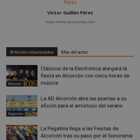
Cookies de rendimiento
Víctor Guillén Pérez
Cookies de preferencias
https://www.alcorconhoy.com
Cookies de funcionalidad
Cookies no clasificadas
Las cookies estrictamente necesarias permiten la
funcionalidad principal del sitio web, como el
Artículos relacionados
Más del autor
inicio de sesión de usuario y la gestión de cuentas.
El sitio web no se puede utilizar correctamente sin
las cookies estrictamente necesarias.
Clásicos de la Electrónica alargará la
Proveedor
/
Nombre
Vencimient
fiesta en Alcorcón con cinco horas de
Dominio
música
Noticias
PHPSESSID
Sesión
PHP.net
alcorconhoy.com
La AD Alcorcón abre las puertas a su
afición para el amistoso del verano
Deportes
La Pegatina llega a las Fiestas de
Alcorcón tras su paso por el Sonorama: