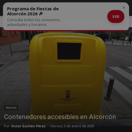
×
Programa de Fiestas de
Alcorcón 2026 🎉
VER
Consulta todos los conciertos,
Inicio
Noticias
actividades y horarios
Noticias
Contenedores accesibles en Alcorcón
Por
Víctor Guillén Pérez
-
viernes, 3 de enero de 2020