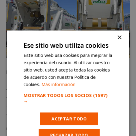
×
Ese sitio web utiliza cookies
Este sitio web usa cookies para mejorar la
experiencia del usuario. Al utilizar nuestro
sitio web, usted acepta todas las cookies
El Presidente de
ESMASA
, Jesús Santos, señalaba que
de acuerdo con nuestra Política de
“por un lado, ofrecen accesibilidad y
tienen en
cookies.
Más información
cuenta las necesidades de muchísimas personas
MOSTRAR TODOS LOS SOCIOS
(1597)
con movilidad reducida que tienen derecho
a una
→
ciudad inclusiva que se construya desde la valoración
de las necesidades de este colectivo”
ACEPTAR TODO
Una apuesta
por una ciudad inclusiva
y por la
RECHAZAR TODO