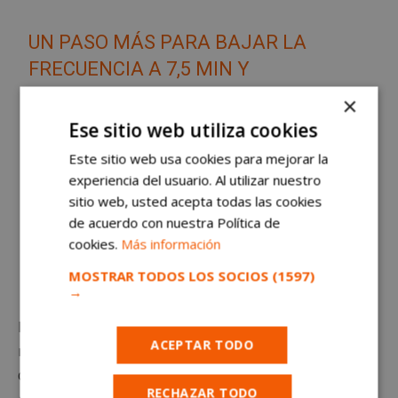
UN PASO MÁS PARA BAJAR LA
FRECUENCIA A 7,5 MIN Y
GARANTIZAR QUE LXS ESTUDIANTES
×
PUEDAN IR Y VOLVER DEL INSTITUTO
Ese sitio web utiliza cookies
EN TRANSPORTE PÚBLICO.
Este sitio web usa cookies para mejorar la
HTTPS://T.CO/8FJ0F2SKBS
experiencia del usuario. Al utilizar nuestro
sitio web, usted acepta todas las cookies
de acuerdo con nuestra Política de
— TRINIDAD CASTILLO
cookies.
Más información
(@TRINIDADCAST_MM)
SEPTEMBER
MOSTRAR TODOS LOS SOCIOS
(1597)
23, 2025
→
El aumento de la frecuencia y la ampliación del
ACEPTAR TODO
recorrido se produce en un contexto de creciente uso
del transporte público por parte de los estudiantes,
RECHAZAR TODO