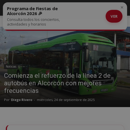
×
Programa de Fiestas de
Alcorcón 2026 🎉
VER
Consulta todos los conciertos,
Inicio
Noticias
actividades y horarios
Noticias
Comienza el refuerzo de la línea 2 de
autobús en Alcorcón con mejores
frecuencias
Por
Diego Rivero
-
miércoles, 24 de septiembre de 2025