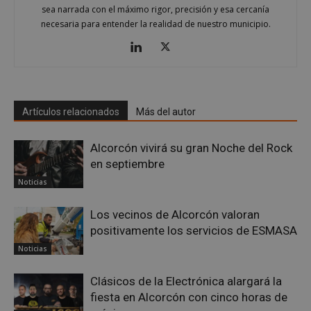
sea narrada con el máximo rigor, precisión y esa cercanía
necesaria para entender la realidad de nuestro municipio.
sp_landing
23 horas 59
Spotify Inc.
minutos
.spotify.com
Artículos relacionados
Más del autor
Alcorcón vivirá su gran Noche del Rock
en septiembre
Noticias
VISITOR_PRIVACY_METADATA
5 meses 4
YouTube
Los vecinos de Alcorcón valoran
semanas
.youtube.com
positivamente los servicios de ESMASA
Noticias
Clásicos de la Electrónica alargará la
fiesta en Alcorcón con cinco horas de