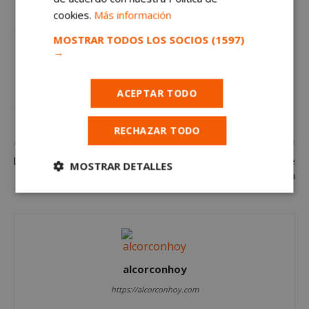
cookies.
Más información
MOSTRAR TODOS LOS SOCIOS
(1597)
→
ACEPTAR TODO
RECHAZAR TODO
Artículo anterior
Artículo siguiente
La vuelta ciclista en Alcorcón
Probamos “El aguamanil” dulce
MOSTRAR DETALLES
típico de Alcorcón
Cookies
Cookies de
estrictamente
rendimiento
necesarias
alcorconhoy
Cookies de
Cookies de
preferencias
funcionalidad
https://alcorconhoy.com