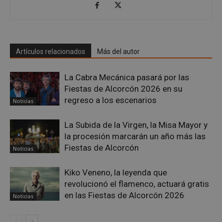
Cookies no clasificadas
Artículos relacionados
Más del autor
La Cabra Mecánica pasará por las
Fiestas de Alcorcón 2026 en su
Cookies estrictamente necesarias
regreso a los escenarios
Noticias
Cookies de rendimiento
Cookies de preferencias
La Subida de la Virgen, la Misa Mayor y
Cookies de funcionalidad
la procesión marcarán un año más las
Cookies no clasificadas
Fiestas de Alcorcón
Noticias
Las cookies estrictamente necesarias permiten la
funcionalidad principal del sitio web, como el
Kiko Veneno, la leyenda que
inicio de sesión de usuario y la gestión de cuentas.
revolucionó el flamenco, actuará gratis
El sitio web no se puede utilizar correctamente sin
las cookies estrictamente necesarias.
en las Fiestas de Alcorcón 2026
Noticias
Proveedor
/
Nombre
Vencimient
Dominio