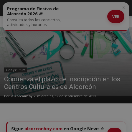
×
Programa de Fiestas de
Alcorcón 2026 🎉
VER
Consulta todos los conciertos,
Inicio
Ocio y cultura
actividades y horarios
Ocio y cultura
Comienza el plazo de inscripción en los
Centros Culturales de Alcorcón
Por
alcorconhoy
-
miércoles, 12 de septiembre de 2018
Sigue
alcorconhoy.com
en Google News ⭐