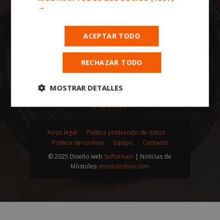
→
Todas las noticias de Alcorcón en
alcorconhoy.com
. Mantente informado de
ACEPTAR TODO
toda la actualidad, noticias, eventos, ocio y
deportes de tu ciudad. ¡Síguenos!
RECHAZAR TODO
Notas de prensa a:
redaccion@madridpress.es
MOSTRAR DETALLES
Teléfono periódico alcorconhoy.com:
91
643 36 97
Cookies
Cookies de
estrictamente
rendimiento
necesarias
Aviso legal
Política protección de datos
Política de cookies
Equipo
Contacto
© 2025 Diseño web
Softdream
| Noticias de
Cookies de
Cookies de
Móstoles:
mostoleshoy.com
preferencias
funcionalidad
Cookies no clasificadas