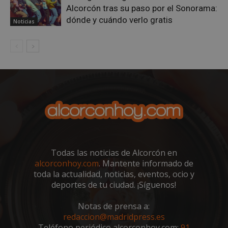
Alcorcón tras su paso por el Sonorama:
dónde y cuándo verlo gratis
Noticias
Google
Privacy Policy
AWSALBCORS
1 semana
Amazon.com
Inc.
embed.bsky.app
Todas las noticias de Alcorcón en
alcorconhoy.com
. Mantente informado de
toda la actualidad, noticias, eventos, ocio y
deportes de tu ciudad. ¡Síguenos!
Notas de prensa a:
redaccion@madridpress.es
Teléfono periódico alcorconhoy.com:
91