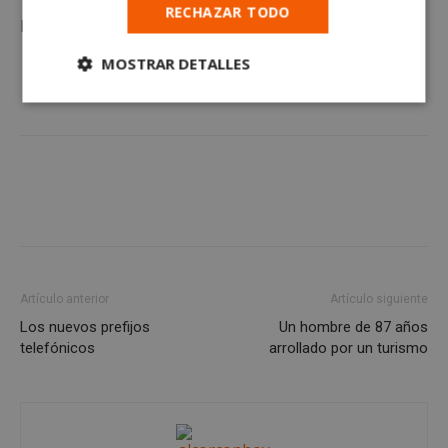
RECHAZAR TODO
Más noticias de Alcorcón en
AlcorcónHoy
MOSTRAR DETALLES
Cookies
Cookies de
estrictamente
rendimiento
necesarias
Cookies de
Cookies de
preferencias
funcionalidad
Artículo anterior
Artículo siguiente
Cookies no clasificadas
Los nuevos prefijos
Un hombre de 87 años
telefónicos
arrollado por un turismo