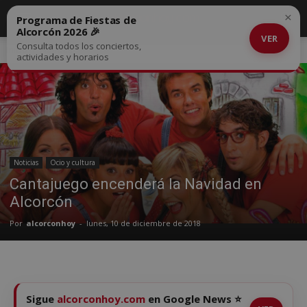
×
Programa de Fiestas de
Alcorcón 2026 🎉
VER
Consulta todos los conciertos,
Inicio
Noticias
actividades y horarios
Noticias
Ocio y cultura
Cantajuego encenderá la Navidad en
Alcorcón
Por
alcorconhoy
-
lunes, 10 de diciembre de 2018
Sigue
alcorconhoy.com
en Google News ⭐