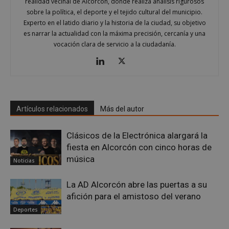
realidad vecinal de Alcorcón, donde realiza análisis rigurosos
sobre la política, el deporte y el tejido cultural del municipio.
Experto en el latido diario y la historia de la ciudad, su objetivo
es narrar la actualidad con la máxima precisión, cercanía y una
vocación clara de servicio a la ciudadanía.
Google
Privacy Policy
Artículos relacionados
Más del autor
AWSALBCORS
1 semana
Amazon.com
Clásicos de la Electrónica alargará la
Inc.
fiesta en Alcorcón con cinco horas de
embed.bsky.app
música
Noticias
La AD Alcorcón abre las puertas a su
afición para el amistoso del verano
Deportes