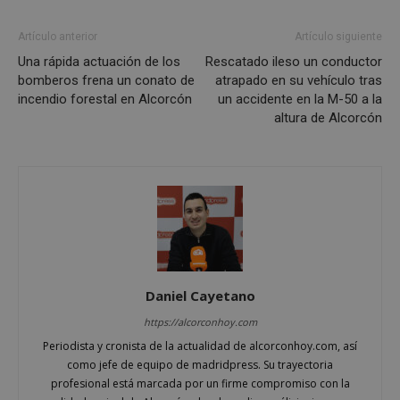
Cookies estrictamente necesarias
Cookies de rendimiento
Artículo anterior
Artículo siguiente
Cookies de preferencias
Una rápida actuación de los
Rescatado ileso un conductor
bomberos frena un conato de
atrapado en su vehículo tras
Cookies de funcionalidad
incendio forestal en Alcorcón
un accidente en la M-50 a la
Cookies no clasificadas
altura de Alcorcón
Las cookies estrictamente necesarias permiten la
funcionalidad principal del sitio web, como el
inicio de sesión de usuario y la gestión de cuentas.
El sitio web no se puede utilizar correctamente sin
las cookies estrictamente necesarias.
Proveedor
/
Nombre
Vencimient
Dominio
PHPSESSID
Sesión
PHP.net
alcorconhoy.com
Daniel Cayetano
https://alcorconhoy.com
Periodista y cronista de la actualidad de alcorconhoy.com, así
como jefe de equipo de madridpress. Su trayectoria
profesional está marcada por un firme compromiso con la