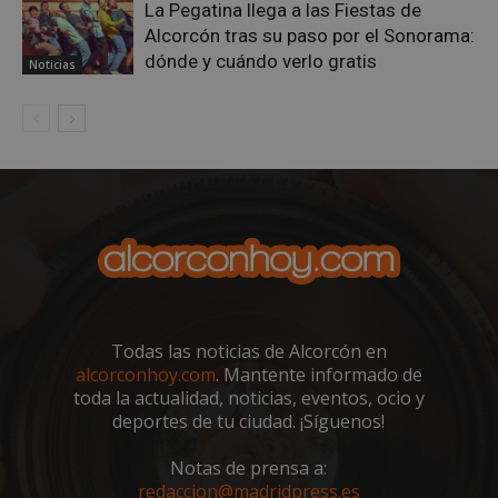
La Pegatina llega a las Fiestas de
Alcorcón tras su paso por el Sonorama:
dónde y cuándo verlo gratis
Noticias
sp_landing
23 horas 59
Spotify Inc.
minutos
.spotify.com
Todas las noticias de Alcorcón en
VISITOR_PRIVACY_METADATA
5 meses 4
YouTube
alcorconhoy.com
. Mantente informado de
semanas
.youtube.com
toda la actualidad, noticias, eventos, ocio y
deportes de tu ciudad. ¡Síguenos!
Notas de prensa a:
redaccion@madridpress.es