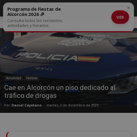
×
Programa de Fiestas de
Alcorcón 2026 🎉
VER
Consulta todos los conciertos,
Inicio
Actualidad
actividades y horarios
Actualidad
Noticias
Cae en Alcorcón un piso dedicado al
tráfico de drogas
Por
Daniel Cayetano
-
martes, 2 de diciembre de 2025