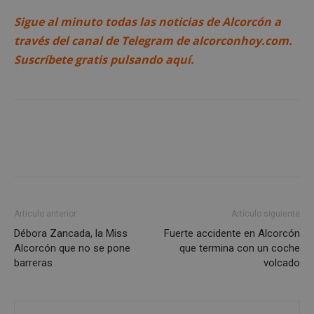
Sigue al minuto todas las noticias de Alcorcón a
Proveedor
/
Nombre
Vencimient
Dominio
través del canal de Telegram de alcorconhoy.com.
PHPSESSID
Sesión
PHP.net
Suscríbete gratis pulsando aquí.
alcorconhoy.com
Artículo anterior
Artículo siguiente
Débora Zancada, la Miss
Fuerte accidente en Alcorcón
Google
Alcorcón que no se pone
que termina con un coche
Privacy Policy
barreras
volcado