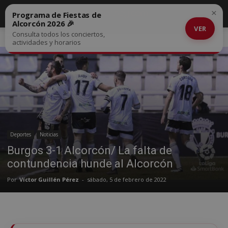
×
Programa de Fiestas de
Alcorcón 2026 🎉
VER
Consulta todos los conciertos,
Inicio
Deportes
actividades y horarios
Deportes
Noticias
Burgos 3-1 Alcorcón/ La falta de
contundencia hunde al Alcorcón
Por
Víctor Guillén Pérez
-
sábado, 5 de febrero de 2022