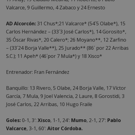
Cookies de
Cookies de
preferencias
funcionalidad
Valcarce, 9 Guillermo, 4 Zabaco y 24 Ernesto
AD Alcorcón:
31 Chus*;21 Valcarce* (54´5 Olabe*), 15
Cookies no clasificadas
Carlos Hernández – (33´3 José Carlos*), 14 Gorosito*,
35 Óscar Rivas*, 20 Calero*; 26 Moyano**, 12 Zarfino
– (33´24 Borja Valle**), 25 Jurado** (86´ por 22 Arribas
S.C.); 11 Apeh* (46´por 7 Mula*) y 18 Xisco*
Cookies estrictamente necesarias
Entrenador: Fran Fernández
Cookies de rendimiento
Banquillo: 13 Rivero, 5 Olabe, 24 Borja Valle, 17 Víctor
Cookies de preferencias
García, 7 Mula, 9 Joel Valencia, 2 Laure, 8 Gorostidi, 3
Cookies de funcionalidad
José Carlos, 22 Arribas, 10 Hugo Fraile
Cookies no clasificadas
Las cookies estrictamente necesarias permiten la
Goles:
0-1, 3′:
Xisco
, 1-1, 24′:
Mumo
, 2-1, 27′:
Pablo
funcionalidad principal del sitio web, como el
inicio de sesión de usuario y la gestión de cuentas.
Valcarce
, 3-1, 60′:
Aitor Córdoba.
El sitio web no se puede utilizar correctamente sin
las cookies estrictamente necesarias.