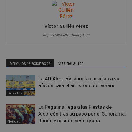
AWSALBCORS
1 semana
Amazon.com
Inc.
embed.bsky.app
Víctor Guillén Pérez
https://www.alcorconhoy.com
Artículos relacionados
Más del autor
La AD Alcorcón abre las puertas a su
afición para el amistoso del verano
Deportes
La Pegatina llega a las Fiestas de
sp_landing
23 horas 59
Spotify Inc.
minutos
Alcorcón tras su paso por el Sonorama:
.spotify.com
dónde y cuándo verlo gratis
Noticias