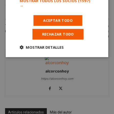
MOSTRAR TODOS LOS SOCIOS
(1597)
→
Artículo anterior
Artículo siguiente
ACEPTAR TODO
Todo listo para la III Semana
Tenemos todo listo para las
Cultural de Alcorcón
Colonias Escolares de
RECHAZAR TODO
Semana Santa 2019
MOSTRAR DETALLES
Cookies
Cookies de
estrictamente
rendimiento
necesarias
alcorconhoy
https://alcorconhoy.com
Cookies de
Cookies de
preferencias
funcionalidad
Cookies no clasificadas
Artículos relacionados
Más del autor