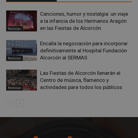
Canciones, humor y nostalgia: un viaje
a la infancia de los Hermanos Aragón
en las Fiestas de Alcorcón
Noticias
Cookies estrictamente necesarias
Encalla la negociación para incorporar
Cookies de rendimiento
definitivamente al Hospital Fundación
Cookies de preferencias
Alcorcón al SERMAS
Noticias
Cookies de funcionalidad
Las Fiestas de Alcorcón llenarán el
Cookies no clasificadas
Centro de música, flamenco y
Las cookies estrictamente necesarias permiten la
actividades para todos los públicos
Noticias
funcionalidad principal del sitio web, como el
inicio de sesión de usuario y la gestión de cuentas.
El sitio web no se puede utilizar correctamente sin
las cookies estrictamente necesarias.
Proveedor
/
Nombre
Vencimient
Dominio
PHPSESSID
Sesión
PHP.net
alcorconhoy.com