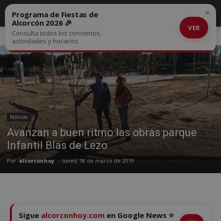
×
Programa de Fiestas de
Alcorcón 2026 🎉
VER
Consulta todos los conciertos,
Inicio
Noticias
actividades y horarios
Noticias
Avanzan a buen ritmo las obras parque
Infantil Blas de Lezo
Por
alcorconhoy
-
lunes, 18 de marzo de 2019
Sigue
alcorconhoy.com
en Google News ⭐