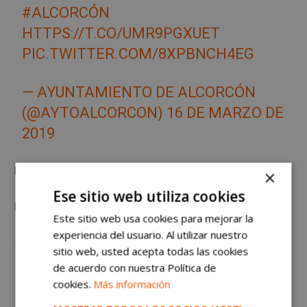
#ALCORCÓN
HTTPS://T.CO/UMR9PGXUET
PIC.TWITTER.COM/8XPBNCH4EG
— AYUNTAMIENTO DE ALCORCÓN
(@AYTOALCORCON)
16 DE MARZO DE
2019
Más noticias del
Ayuntamiento de Alcorcón
×
Ese sitio web utiliza cookies
Más noticias de Alcorcón en
AlcorcónHoy
Este sitio web usa cookies para mejorar la
experiencia del usuario. Al utilizar nuestro
sitio web, usted acepta todas las cookies
de acuerdo con nuestra Política de
cookies.
Más información