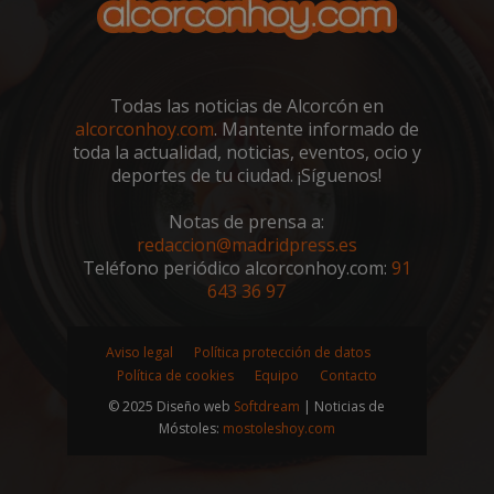
Todas las noticias de Alcorcón en
alcorconhoy.com
. Mantente informado de
toda la actualidad, noticias, eventos, ocio y
deportes de tu ciudad. ¡Síguenos!
Notas de prensa a:
redaccion@madridpress.es
Teléfono periódico alcorconhoy.com:
91
Google
Privacy Policy
643 36 97
Aviso legal
Política protección de datos
Política de cookies
Equipo
Contacto
© 2025 Diseño web
Softdream
| Noticias de
AWSALBCORS
1 semana
Amazon.com
Inc.
Móstoles:
mostoleshoy.com
embed.bsky.app