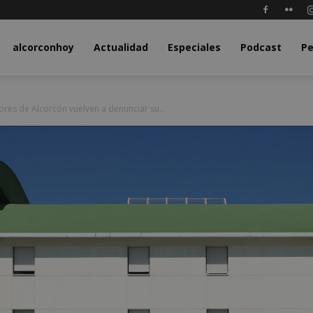
y.com
alcorconhoy
Actualidad
Especiales
Podcast
Pe
ores de Alcorcón vuelven a denunciar su...