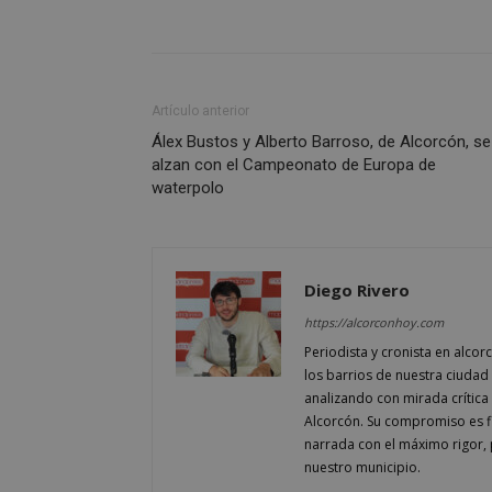
Artículo anterior
AWSALBCORS
Álex Bustos y Alberto Barroso, de Alcorcón, se
alzan con el Campeonato de Europa de
waterpolo
sp_landing
Diego Rivero
VISITOR_PRIVACY
https://alcorconhoy.com
Periodista y cronista en alcor
los barrios de nuestra ciudad 
analizando con mirada crítica 
Alcorcón. Su compromiso es fi
sp_t
narrada con el máximo rigor, 
nuestro municipio.
__cf_bm