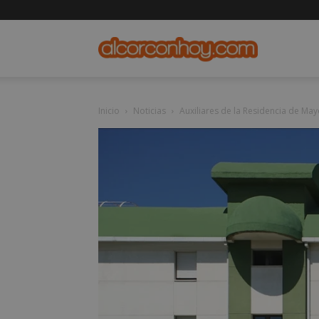
alcorconho
Inicio
Noticias
Auxiliares de la Residencia de May