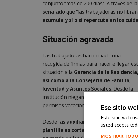
conjunto “más de 200 días”. A través de la
señalado
que “las trabajadoras no libran
acumula y sí o sí repercute en los cuid
Situación agravada
Las trabajadoras han iniciado una
recogida de firmas para hacerle llegar es
situación a la
Gerencia de la Residencia
así como a la Consejería de Familia,
Juventud y Asuntos Sociales
. Desde la
institución niegan que el problema con l
permisos vacacionales sea tan grave.
Ese sitio we
Este sitio web usa
Desde
las auxiliares indican que la
usted acepta toda
plantilla es corta
, y que la situación se 
MOSTRAR TODO