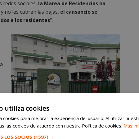
s redes sociales,
la Marea de Residencias ha
 y no les cubren las bajas,
el cansancio se
ados a los residentes
“.
ta
,
os
b utiliza cookies
 cookies para mejorar la experiencia del usuario. Al utilizar nuest
Auxiliares de la Residencia de Mayores de Alcorcón vuelven a
s las cookies de acuerdo con nuestra Política de cookies.
Más in
denunciar su precariedad
ha
S LOS SOCIOS
(1597) →