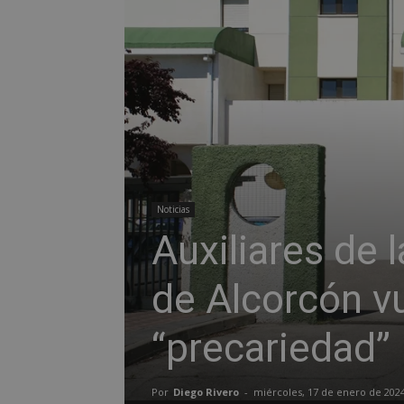
Noticias
Auxiliares de 
de Alcorcón v
“precariedad”
Por
Diego Rivero
-
miércoles, 17 de enero de 202