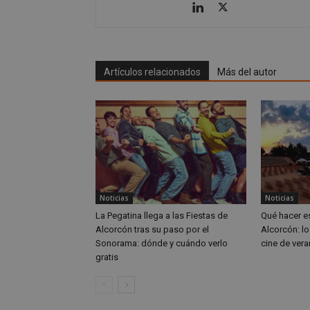
CookieScriptConse
Artículos relacionados
Más del autor
Nombre
Nombre
Nombre
__gpi
__Secure-
ROLLOUT_TOKEN
test_cookie
ttwid
Noticias
Noticias
OAID
La Pegatina llega a las Fiestas de
Qué hacer e
IDE
Alcorcón tras su paso por el
Alcorcón: lo
Sonorama: dónde y cuándo verlo
cine de vera
gratis
_ga_MP6BJ9ENMQ
iutk
_ga
YSC