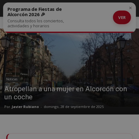
×
Programa de Fiestas de
Alcorcón 2026 🎉
VER
Consulta todos los conciertos,
Inicio
Noticias
actividades y horarios
Noticias
Atropellan a una mujer en Alcorcón con
un coche
Por
Javier Rubiano
-
domingo, 28 de septiembre de 2025