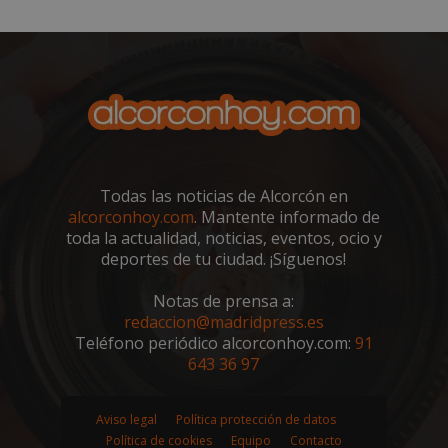
embed.bsky.app
Todas las noticias de Alcorcón en
alcorconhoy.com
. Mantente informado de
toda la actualidad, noticias, eventos, ocio y
deportes de tu ciudad. ¡Síguenos!
Notas de prensa a:
sp_landing
23 horas 59
Spotify Inc.
redaccion@madridpress.es
minutos
.spotify.com
Teléfono periódico alcorconhoy.com:
91
643 36 97
Aviso legal
Política protección de datos
Política de cookies
Equipo
Contacto