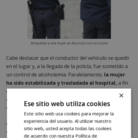
Atropellan a una mujer en Alcorcón con un coche
Cabe destacar que el conductor del vehículo se quedó
en el lugar y, a la llegada de la policía, fue sometido a
un control de alcoholemia. Paralelamente,
la mujer
ha sido estabilizada y trasladada al hospital,
a fin
de someterle a pruebas más exhaustivas para
×
conocer la gravedad de las lesiones sufridas a causa
Ese sitio web utiliza cookies
del atropello.
Este sitio web usa cookies para mejorar la
experiencia del usuario. Al utilizar nuestro
Como siempre recalcamos en
alcorconhoy.com
, es de
sitio web, usted acepta todas las cookies
vital importancia mantener los cinco sentidos en la
de acuerdo con nuestra Política de