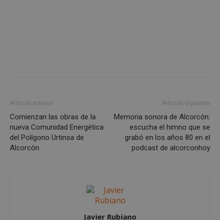
Cookies no clasificadas
Cookies estrictamente necesarias
Cookies de rendimiento
Artículo anterior
Artículo siguiente
Cookies de preferencias
Comienzan las obras de la
Memoria sonora de Alcorcón:
Cookies de funcionalidad
nueva Comunidad Energética
escucha el himno que se
del Polígono Urtinsa de
grabó en los años 80 en el
Cookies no clasificadas
Alcorcón
podcast de alcorconhoy
Las cookies estrictamente necesarias permiten la
funcionalidad principal del sitio web, como el
inicio de sesión de usuario y la gestión de cuentas.
El sitio web no se puede utilizar correctamente sin
las cookies estrictamente necesarias.
Proveedor
/
Nombre
Vencimient
Dominio
Javier Rubiano