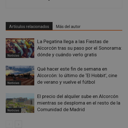
PHPSESSID
Sesión
PHP.net
alcorconhoy.com
Artículos relacionados
Más del autor
La Pegatina llega a las Fiestas de
Alcorcón tras su paso por el Sonorama:
dónde y cuándo verlo gratis
Noticias
Qué hacer este fin de semana en
Alcorcón: lo último de ‘El Hobbit’, cine
de verano y vuelve el fútbol
Noticias
Google
Privacy Policy
El precio del alquiler sube en Alcorcón
mientras se desploma en el resto de la
Comunidad de Madrid
Noticias
AWSALBCORS
1 semana
Amazon.com
Inc.