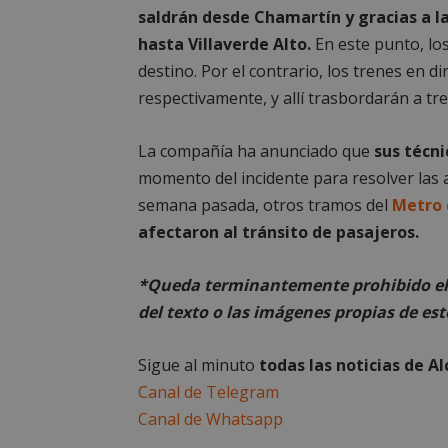
saldrán desde Chamartín y gracias a la
__cf_bm
hasta Villaverde Alto.
En este punto, los
destino. Por el contrario, los trenes en 
CookieScriptConse
respectivamente, y allí trasbordarán a t
La compañía ha anunciado que
sus técn
momento del incidente para resolver las av
semana pasada, otros tramos del
Metro 
Nombre
Nombre
afectaron al tránsito de pasajeros.
Nombre
__gpi
__Secure-
ROLLOUT_TOKEN
*Queda terminantemente prohibido el 
test_cookie
ttwid
del texto o las imágenes propias de est
OAID
IDE
Sigue al minuto
todas las noticias de A
Canal de Telegram
_ga_MP6BJ9ENMQ
iutk
Canal de Whatsapp