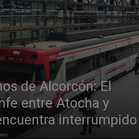
os de Alcorcón: El
nfe entre Atocha y
encuentra interrumpido
 2023