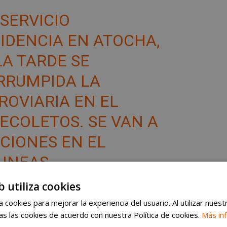
SERVICIO
CIDENCIA EN ATOCHA,
LA TARDE SE
RRUMPIDA LA
ROVIARIA EN EL
COLETOS. SE VAN A
CIONES EN EL
LINEAS
ANÍAS RECOMIENDA
b utiliza cookies
ERNATIVO.
 cookies para mejorar la experiencia del usuario. Al utilizar nuest
s las cookies de acuerdo con nuestra Política de cookies.
Más in