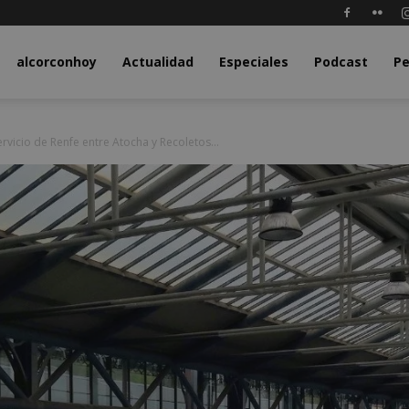
y.com
alcorconhoy
Actualidad
Especiales
Podcast
Pe
rvicio de Renfe entre Atocha y Recoletos...