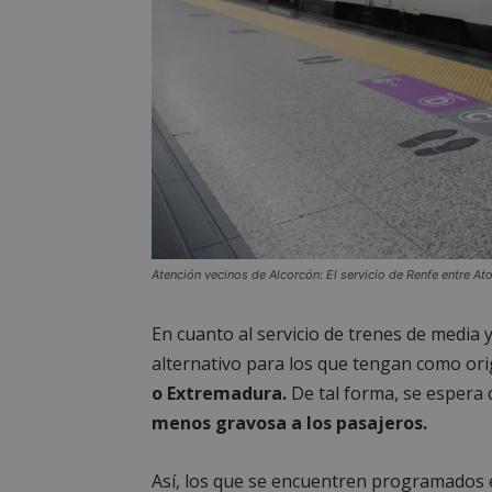
PHPSESSID
AWSALBCORS
sp_landing
Atención vecinos de Alcorcón: El servicio de Renfe entre A
VISITOR_PRIVACY
En cuanto al servicio de trenes de media y
alternativo para los que tengan como or
o Extremadura.
De tal forma, se espera 
menos gravosa a los pasajeros.
sp_t
Así, los que se encuentren programados 