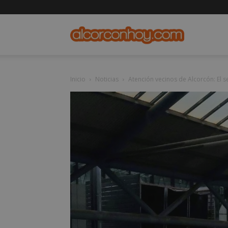
alcorconho
Inicio
Noticias
Atención vecinos de Alcorcón: El se