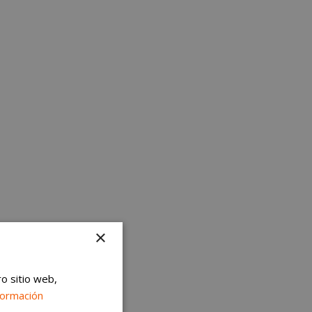
×
ro sitio web,
formación