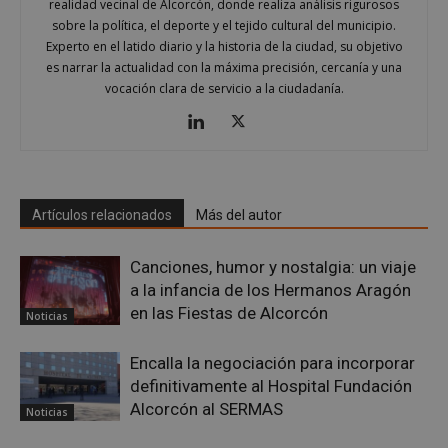
realidad vecinal de Alcorcón, donde realiza análisis rigurosos
sobre la política, el deporte y el tejido cultural del municipio.
Experto en el latido diario y la historia de la ciudad, su objetivo
es narrar la actualidad con la máxima precisión, cercanía y una
vocación clara de servicio a la ciudadanía.
sp_landing
23 horas 59
Spotify Inc.
minutos
.spotify.com
Artículos relacionados
Más del autor
Canciones, humor y nostalgia: un viaje
a la infancia de los Hermanos Aragón
en las Fiestas de Alcorcón
Noticias
VISITOR_PRIVACY_METADATA
5 meses 4
YouTube
semanas
.youtube.com
Encalla la negociación para incorporar
definitivamente al Hospital Fundación
Alcorcón al SERMAS
Noticias