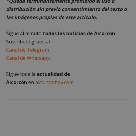
*Queda terminantemente prohibido el uso o
Cookies estrictamente necesarias
distribución sin previo consentimiento del texto o
Cookies de rendimiento
las imágenes propias de este artículo.
Cookies de preferencias
Cookies de funcionalidad
Sigue al minuto
todas las noticias de Alcorcón
.
Cookies no clasificadas
Suscríbete gratis al
Las cookies estrictamente necesarias permiten la
Canal de Telegram
funcionalidad principal del sitio web, como el
Canal de Whatsapp
inicio de sesión de usuario y la gestión de cuentas.
El sitio web no se puede utilizar correctamente sin
las cookies estrictamente necesarias.
Sigue toda la
actualidad de
Proveedor
/
Nombre
Vencimient
Alcorcón
en
alcorconhoy.com
Dominio
PHPSESSID
Sesión
PHP.net
alcorconhoy.com