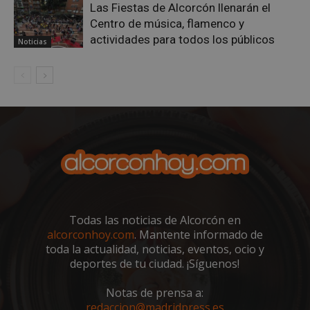
Las Fiestas de Alcorcón llenarán el
Centro de música, flamenco y
actividades para todos los públicos
Noticias
sp_t
1 año
Spotify Inc.
.spotify.com
Todas las noticias de Alcorcón en
alcorconhoy.com
. Mantente informado de
toda la actualidad, noticias, eventos, ocio y
deportes de tu ciudad. ¡Síguenos!
__cf_bm
29 minutos
Cloudflare Inc.
Notas de prensa a:
58 segundo
.twitter.com
redaccion@madridpress.es