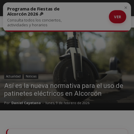
×
Programa de Fiestas de
Alcorcón 2026 🎉
VER
Consulta todos los conciertos,
Inicio
Actualidad
actividades y horarios
Actualidad
Noticias
Así es la nueva normativa para el uso de
patinetes eléctricos en Alcorcón
Por
Daniel Cayetano
-
lunes, 9 de febrero de 2026