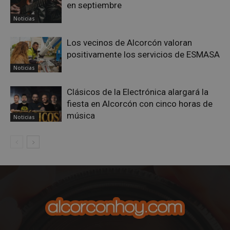
Privacy Policy
en septiembre
Noticias
Los vecinos de Alcorcón valoran
positivamente los servicios de ESMASA
AWSALBCORS
1 semana
Amazon.com
Noticias
Inc.
embed.bsky.app
Clásicos de la Electrónica alargará la
fiesta en Alcorcón con cinco horas de
música
Noticias