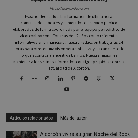
Las cookies estrictamente necesarias permiten la
https://alcorconhoy.com
funcionalidad principal del sitio web, como el
inicio de sesión de usuario y la gestión de cuentas.
Espacio dedicado a la información de última hora,
El sitio web no se puede utilizar correctamente sin
comunicados oficiales y contenidos de servicio público
las cookies estrictamente necesarias.
elaborados de forma coordinada por el equipo periodístico de
Proveedor
/
alcorconhoy.com. Con más de 12 años como referentes
Nombre
Vencimient
Dominio
informativos en el municipio, nuestra redacción trabaja las 24
horas para ofrecer una visión veraz, objetiva y cercana de todo
PHPSESSID
Sesión
PHP.net
alcorconhoy.com
lo que acontece en nuestros barrios. Nuestra misión es
mantener a los vecinos informados con rigor y rapidez sobre la
actualidad de Alcorcón.
Artículos relacionados
Más del autor
Alcorcón vivirá su gran Noche del Rock
Google