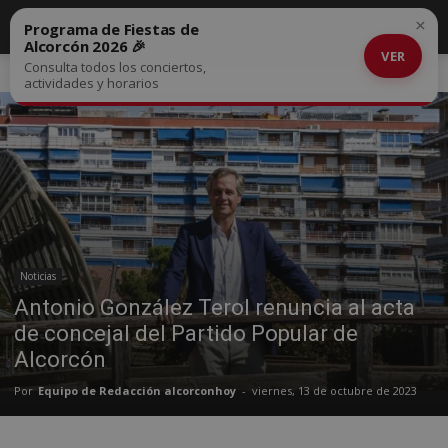
×
Programa de Fiestas de
Alcorcón 2026 🎉
VER
Consulta todos los conciertos,
Inicio
Noticias
actividades y horarios
Noticias
Antonio González Terol renuncia al acta
de concejal del Partido Popular de
Alcorcón
Por
Equipo de Redacción alcorconhoy
-
viernes, 13 de octubre de 2023