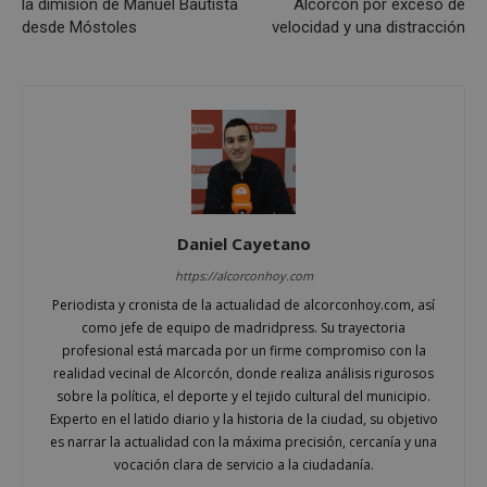
la dimisión de Manuel Bautista
Alcorcón por exceso de
PHPSESSID
Sesión
PHP.net
desde Móstoles
velocidad y una distracción
alcorconhoy.com
Daniel Cayetano
https://alcorconhoy.com
Periodista y cronista de la actualidad de alcorconhoy.com, así
Google
como jefe de equipo de madridpress. Su trayectoria
Privacy Policy
profesional está marcada por un firme compromiso con la
realidad vecinal de Alcorcón, donde realiza análisis rigurosos
sobre la política, el deporte y el tejido cultural del municipio.
Experto en el latido diario y la historia de la ciudad, su objetivo
es narrar la actualidad con la máxima precisión, cercanía y una
AWSALBCORS
1 semana
vocación clara de servicio a la ciudadanía.
Amazon.com
Inc.