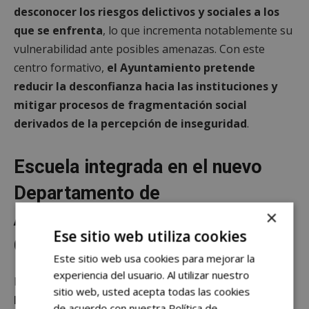
desconocer los riesgos delictivos y sociales a los
que se enfrenta
, lo que incrementa notablemente su
vulnerabilidad ante posibles amenazas. Con este
centro formativo,
el Ayuntamiento pretende
reducir la desconfianza hacia las instituciones y
mitigar procesos de fragmentación social
derivados de la percepción de inseguridad
.
Escuela integrada en el nuevo
Departamento de
×
Autoprotección Ciudadana y
Ese sitio web utiliza cookies
Corporativa
Este sitio web usa cookies para mejorar la
experiencia del usuario. Al utilizar nuestro
La escuela se integrará dentro del
nuevo
sitio web, usted acepta todas las cookies
Departamento de Autoprotección Ciudadana y
de acuerdo con nuestra Política de