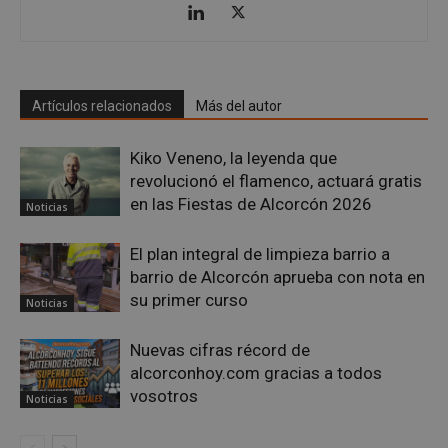
embed.bsky.app
Artículos relacionados
Más del autor
Kiko Veneno, la leyenda que
revolucionó el flamenco, actuará gratis
en las Fiestas de Alcorcón 2026
Noticias
El plan integral de limpieza barrio a
barrio de Alcorcón aprueba con nota en
su primer curso
Noticias
sp_landing
23 horas 59
Spotify Inc.
minutos
.spotify.com
Nuevas cifras récord de
alcorconhoy.com gracias a todos
vosotros
Noticias