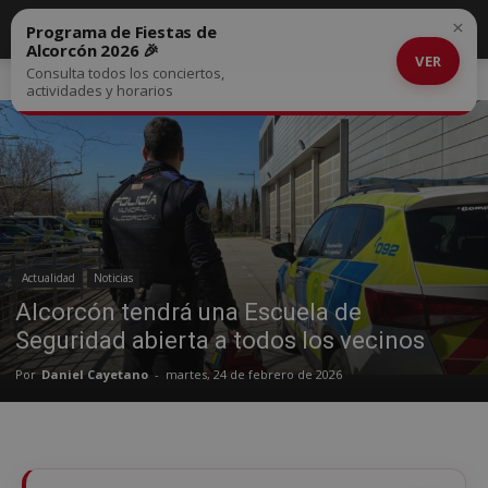
×
Programa de Fiestas de
Alcorcón 2026 🎉
VER
Consulta todos los conciertos,
Inicio
Actualidad
actividades y horarios
Actualidad
Noticias
Alcorcón tendrá una Escuela de
Seguridad abierta a todos los vecinos
Por
Daniel Cayetano
-
martes, 24 de febrero de 2026