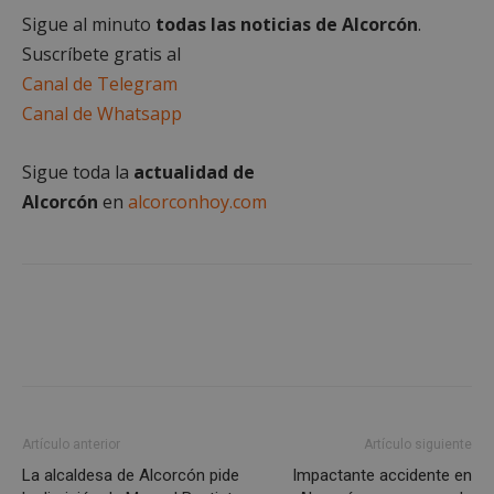
Sigue al minuto
todas las noticias de Alcorcón
.
Cookies no clasificadas
Suscríbete gratis al
Canal de Telegram
Canal de Whatsapp
Sigue toda la
actualidad de
Cookies estrictamente necesarias
Alcorcón
en
alcorconhoy.com
Cookies de rendimiento
Cookies de preferencias
Cookies de funcionalidad
Cookies no clasificadas
Las cookies estrictamente necesarias permiten la
funcionalidad principal del sitio web, como el
inicio de sesión de usuario y la gestión de cuentas.
El sitio web no se puede utilizar correctamente sin
las cookies estrictamente necesarias.
Artículo anterior
Artículo siguiente
Proveedor
/
La alcaldesa de Alcorcón pide
Impactante accidente en
Nombre
Vencimient
Dominio