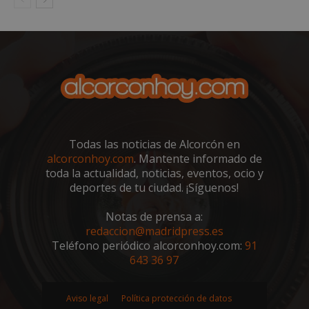
VISITOR_PRIVACY_METADATA
5 meses 4
YouTube
semanas
.youtube.com
Todas las noticias de Alcorcón en
alcorconhoy.com
. Mantente informado de
toda la actualidad, noticias, eventos, ocio y
deportes de tu ciudad. ¡Síguenos!
Notas de prensa a:
redaccion@madridpress.es
Teléfono periódico alcorconhoy.com:
91
643 36 97
sp_t
1 año
Spotify Inc.
.spotify.com
Aviso legal
Política protección de datos