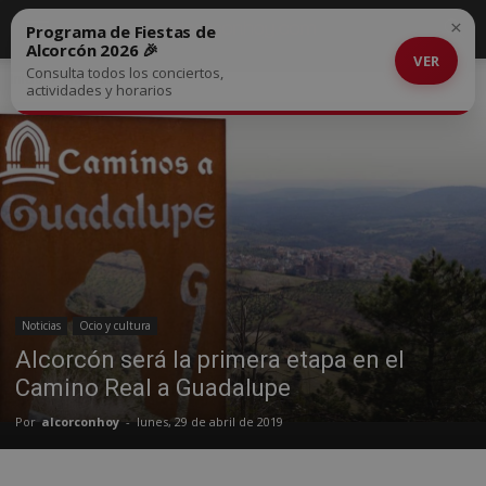
×
Programa de Fiestas de
Alcorcón 2026 🎉
VER
Consulta todos los conciertos,
Inicio
Noticias
actividades y horarios
Noticias
Ocio y cultura
Alcorcón será la primera etapa en el
Camino Real a Guadalupe
Por
alcorconhoy
-
lunes, 29 de abril de 2019