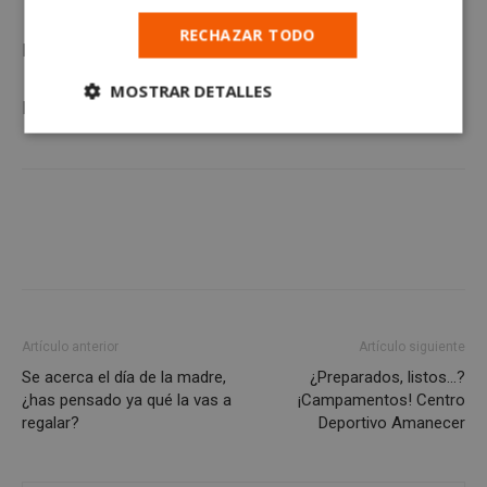
RECHAZAR TODO
Más noticias del
Ayuntamiento de Alcorcón
MOSTRAR DETALLES
Más noticias de Alcorcón en
AlcorcónHoy
Cookies
Cookies de
estrictamente
rendimiento
necesarias
Cookies de
Cookies de
preferencias
funcionalidad
Artículo anterior
Artículo siguiente
Cookies no clasificadas
Se acerca el día de la madre,
¿Preparados, listos…?
¿has pensado ya qué la vas a
¡Campamentos! Centro
regalar?
Deportivo Amanecer