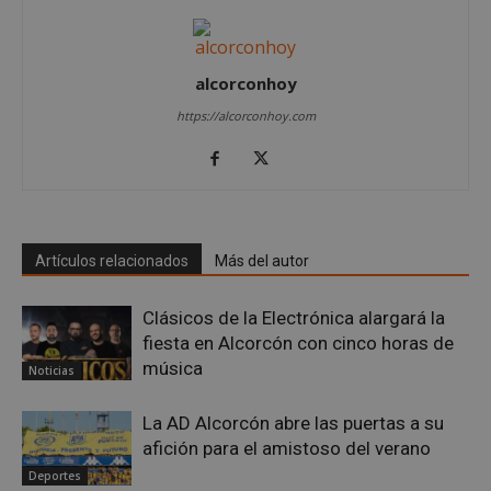
Cookies estrictamente necesarias
Cookies de rendimiento
alcorconhoy
Cookies de preferencias
Cookies de funcionalidad
https://alcorconhoy.com
Cookies no clasificadas
Las cookies estrictamente necesarias permiten la
funcionalidad principal del sitio web, como el
inicio de sesión de usuario y la gestión de cuentas.
El sitio web no se puede utilizar correctamente sin
las cookies estrictamente necesarias.
Artículos relacionados
Más del autor
Proveedor
/
Nombre
Vencimient
Dominio
Clásicos de la Electrónica alargará la
PHPSESSID
Sesión
PHP.net
fiesta en Alcorcón con cinco horas de
alcorconhoy.com
música
Noticias
La AD Alcorcón abre las puertas a su
afición para el amistoso del verano
Deportes