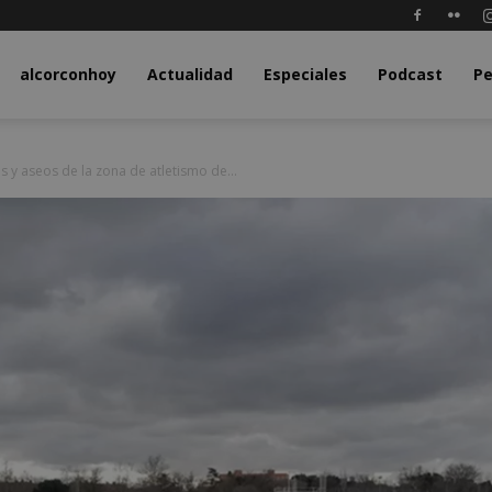
y.com
alcorconhoy
Actualidad
Especiales
Podcast
Pe
 y aseos de la zona de atletismo de...