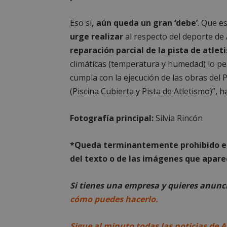
Eso sí
, aún queda un gran ‘debe’
. Que e
urge realizar
al respecto del deporte de 
reparación parcial de la pista de atlet
Cooki
climáticas (temperatura y humedad) lo p
cumpla con la ejecución de las obras del 
(Piscina Cubierta y Pista de Atletismo)”, 
Las cookies estricta
la gestión de cuenta
Fotografía principal:
Silvia Rincón
Nombre
PHPSESSID
*Queda terminantemente prohibido el 
del texto o de las imágenes que aparec
Si tienes una empresa y quieres anun
cómo puedes hacerlo.
AWSALBCORS
Sigue al minuto todas las noticias de A