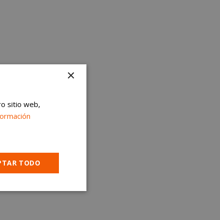
×
ro sitio web,
formación
PTAR TODO
Cookies no
clasificadas