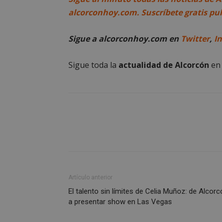
alcorconhoy.com. Suscríbete gratis pu
sp_landing
Sigue a alcorconhoy.com en
Twitter
,
I
VISITOR_PRIVACY
Sigue toda la
actualidad de Alcorcón
e
sp_t
__cf_bm
CookieScriptConse
Artículo anterior
El talento sin límites de Celia Muñoz: de Alcor
a presentar show en Las Vegas