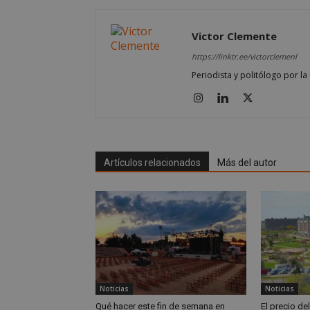
Nombre
Nombre
Victor Clemente
Nombre
__gpi
__Secure-
ROLLOUT_TOKEN
https://linktr.ee/victorclemenl
test_cookie
ttwid
Periodista y politólogo por l
OAID
IDE
_ga_MP6BJ9ENMQ
iutk
Artículos relacionados
Más del autor
_ga
YSC
__gads
VISITOR_INFO1_LIV
__eoi
Noticias
Noticias
Qué hacer este fin de semana en
El precio de