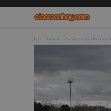
alcorconho
Inicio
Deportes
Alcorcón reformará los vestuarios