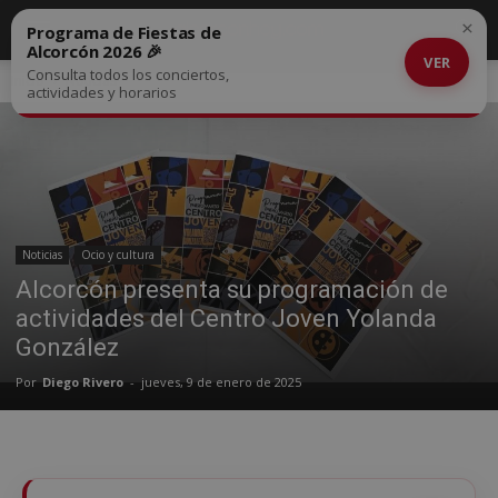
×
Programa de Fiestas de
Alcorcón 2026 🎉
VER
Consulta todos los conciertos,
Inicio
Noticias
actividades y horarios
Noticias
Ocio y cultura
Alcorcón presenta su programación de
actividades del Centro Joven Yolanda
González
Por
Diego Rivero
-
jueves, 9 de enero de 2025