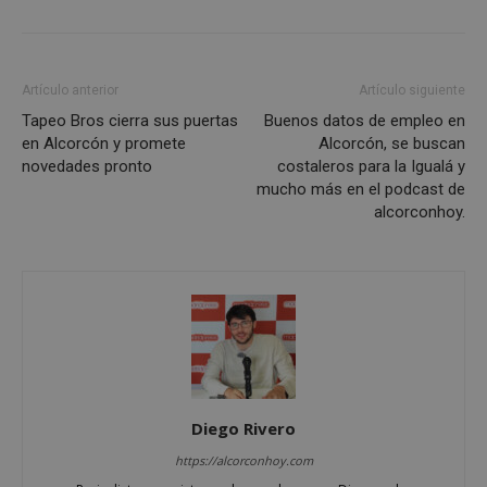
Cookies estrictamente necesarias
Cookies de rendimiento
Artículo anterior
Artículo siguiente
Cookies de preferencias
Tapeo Bros cierra sus puertas
Buenos datos de empleo en
Cookies de funcionalidad
en Alcorcón y promete
Alcorcón, se buscan
novedades pronto
costaleros para la Igualá y
Cookies no clasificadas
mucho más en el podcast de
Las cookies estrictamente necesarias permiten la
alcorconhoy.
funcionalidad principal del sitio web, como el
inicio de sesión de usuario y la gestión de cuentas.
El sitio web no se puede utilizar correctamente sin
las cookies estrictamente necesarias.
Proveedor
/
Nombre
Vencimient
Dominio
PHPSESSID
Sesión
PHP.net
alcorconhoy.com
Diego Rivero
https://alcorconhoy.com