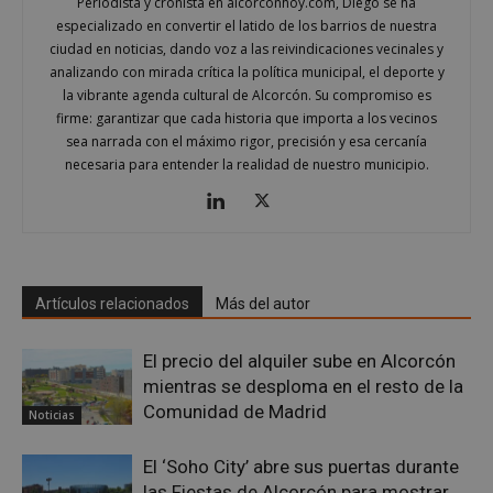
Periodista y cronista en alcorconhoy.com, Diego se ha
especializado en convertir el latido de los barrios de nuestra
ciudad en noticias, dando voz a las reivindicaciones vecinales y
analizando con mirada crítica la política municipal, el deporte y
la vibrante agenda cultural de Alcorcón. Su compromiso es
firme: garantizar que cada historia que importa a los vecinos
sea narrada con el máximo rigor, precisión y esa cercanía
necesaria para entender la realidad de nuestro municipio.
Google
Privacy Policy
Artículos relacionados
Más del autor
AWSALBCORS
1 semana
Amazon.com
Inc.
embed.bsky.app
El precio del alquiler sube en Alcorcón
mientras se desploma en el resto de la
Comunidad de Madrid
Noticias
El ‘Soho City’ abre sus puertas durante
las Fiestas de Alcorcón para mostrar