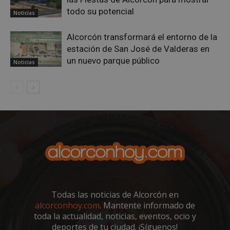
todo su potencial
Noticias
Alcorcón transformará el entorno de la
estación de San José de Valderas en
un nuevo parque público
Noticias
sp_landing
23 horas 59
Spotify Inc.
minutos
.spotify.com
VISITOR_PRIVACY_METADATA
5 meses 4
YouTube
semanas
.youtube.com
Todas las noticias de Alcorcón en
alcorconhoy.com
. Mantente informado de
toda la actualidad, noticias, eventos, ocio y
deportes de tu ciudad. ¡Síguenos!