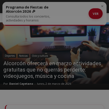
×
Programa de Fiestas de
Alcorcón 2026 🎉
VER
Consulta todos los conciertos,
Inicio
Deportes
actividades y horarios
Deportes
Noticias
Ocio y cultura
Alcorcón ofrecerá en marzo actividades
gratuitas que no querrás perderte:
videojuegos, música y cocina
Por
Daniel Cayetano
-
lunes, 2 de marzo de 2026