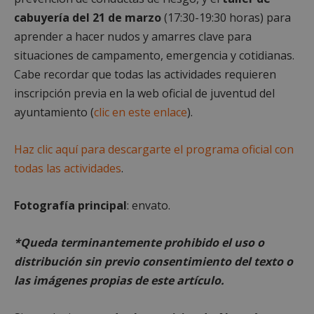
cabuyería del 21 de marzo
(17:30-19:30 horas) para
aprender a hacer nudos y amarres clave para
Cookies no clasificadas
situaciones de campamento, emergencia y cotidianas.
Cabe recordar que todas las actividades requieren
inscripción previa en la web oficial de juventud del
ayuntamiento (
clic en este enlace
).
Cookies estrictamente necesarias
Haz clic aquí para descargarte el programa oficial con
Cookies de rendimiento
todas las actividades
.
Cookies de preferencias
Cookies de funcionalidad
Fotografía principal
: envato.
Cookies no clasificadas
Las cookies estrictamente necesarias permiten la
*Queda terminantemente prohibido el uso o
funcionalidad principal del sitio web, como el
distribución sin previo consentimiento del texto o
inicio de sesión de usuario y la gestión de cuentas.
El sitio web no se puede utilizar correctamente sin
las imágenes propias de este artículo.
las cookies estrictamente necesarias.
Proveedor
/
Nombre
Vencimient