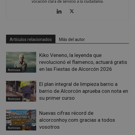
vocación clara de servicio a la ciudadanía.
VISITOR_PRIVACY_METADATA
5 meses 4
YouTube
semanas
.youtube.com
Artículos relacionados
Más del autor
Kiko Veneno, la leyenda que
revolucionó el flamenco, actuará gratis
en las Fiestas de Alcorcón 2026
Noticias
El plan integral de limpieza barrio a
barrio de Alcorcón aprueba con nota en
su primer curso
Noticias
Nuevas cifras récord de
alcorconhoy.com gracias a todos
sp_t
1 año
Spotify Inc.
vosotros
Noticias
.spotify.com