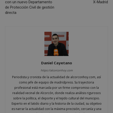
Inc.
con un nuevo Departamento
X-Madrid
embed.bsky.app
de Protección Civil de gestión
directa
Daniel Cayetano
https://alcorconhoy.com
Periodista y cronista de la actualidad de alcorconhoy.com, así
como jefe de equipo de madridpress. Su trayectoria
sp_landing
23 horas 59
Spotify Inc.
minutos
.spotify.com
profesional está marcada por un firme compromiso con la
realidad vecinal de Alcorcón, donde realiza análisis rigurosos
sobre la política, el deporte y el tejido cultural del municipio.
Experto en el latido diario y la historia de la ciudad, su objetivo
es narrar la actualidad con la máxima precisión, cercanía y una