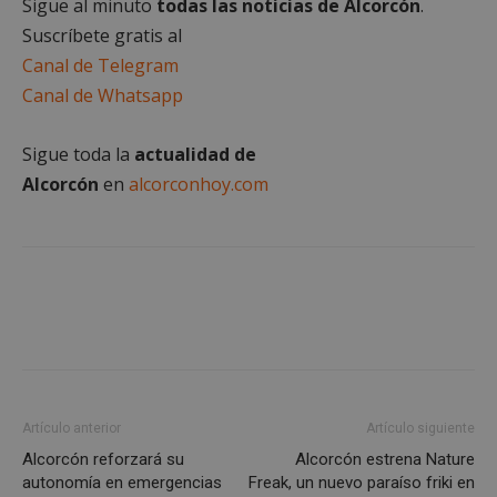
Sigue al minuto
todas las noticias de Alcorcón
.
Dominio
Suscríbete gratis al
PHPSESSID
Sesión
PHP.net
alcorconhoy.com
Canal de Telegram
Canal de Whatsapp
Sigue toda la
actualidad de
Alcorcón
en
alcorconhoy.com
Google
Privacy Policy
Artículo anterior
Artículo siguiente
Alcorcón reforzará su
Alcorcón estrena Nature
autonomía en emergencias
Freak, un nuevo paraíso friki en
AWSALBCORS
1 semana
Amazon.com