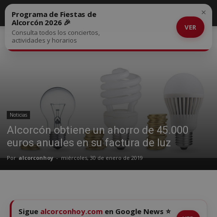
×
Programa de Fiestas de
Alcorcón 2026 🎉
VER
Consulta todos los conciertos,
Inicio
Noticias
actividades y horarios
Noticias
Alcorcón obtiene un ahorro de 45.000
euros anuales en su factura de luz
Por
alcorconhoy
-
miércoles, 30 de enero de 2019
Sigue
alcorconhoy.com
en Google News ⭐