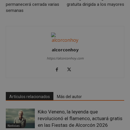
permanecerá cerrada varias
gratuita dirigida a los mayores
semanas
Cookies de
Cookies de
preferencias
funcionalidad
Cookies no clasificadas
alcorconhoy
https://alcorconhoy.com
Cookies estrictamente necesarias
Cookies de rendimiento
Artículos relacionados
Más del autor
Cookies de preferencias
Cookies de funcionalidad
Kiko Veneno, la leyenda que
Cookies no clasificadas
revolucionó el flamenco, actuará gratis
en las Fiestas de Alcorcón 2026
Noticias
Las cookies estrictamente necesarias permiten la