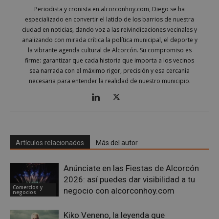
Periodista y cronista en alcorconhoy.com, Diego se ha
especializado en convertir el latido de los barrios de nuestra
ciudad en noticias, dando voz a las reivindicaciones vecinales y
AWSALBCORS
1 semana
Amazon.com
analizando con mirada crítica la política municipal, el deporte y
Inc.
embed.bsky.app
la vibrante agenda cultural de Alcorcón. Su compromiso es
firme: garantizar que cada historia que importa a los vecinos
sea narrada con el máximo rigor, precisión y esa cercanía
necesaria para entender la realidad de nuestro municipio.
Artículos relacionados
Más del autor
Anúnciate en las Fiestas de Alcorcón
2026: así puedes dar visibilidad a tu
Comercios y
negocio con alcorconhoy.com
negocios
sp_landing
23 horas 59
Spotify Inc.
minutos
.spotify.com
Kiko Veneno, la leyenda que