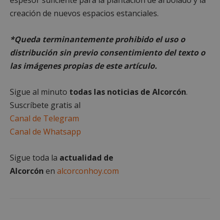
creación de nuevos espacios estanciales.
Cookies de
Cookies de
preferencias
funcionalidad
*Queda terminantemente prohibido el uso o
distribución sin previo consentimiento del texto o
Cookies no clasificadas
las imágenes propias de este artículo.
Sigue al minuto
todas las noticias de Alcorcón
.
Suscríbete gratis al
Canal de Telegram
Canal de Whatsapp
Cookies estrictamente necesarias
Cookies de rendimiento
Sigue toda la
actualidad de
Cookies de preferencias
Alcorcón
en
alcorconhoy.com
Cookies de funcionalidad
Cookies no clasificadas
Las cookies estrictamente necesarias permiten la
funcionalidad principal del sitio web, como el