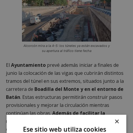
Alcorcón mira a la A-5: los túneles ya están excavados y
su apertura al tráfico tiene fecha
El
Ayuntamiento
prevé además iniciar a finales de
junio la colocación de las vigas que cubrirán distintos
tramos del túnel en sus extremos, situados junto a la
carretera de
Boadilla del Monte y en el entorno de
Batán
. Estas estructuras permitirán construir pasos
provisionales y mejorar la circulación mientras
continúan las obras.
Además de facilitar la
×
movilidad, estas cubiertas contribuirán a
Ese sitio web utiliza cookies
disminuir el impacto acústico que los trabajos