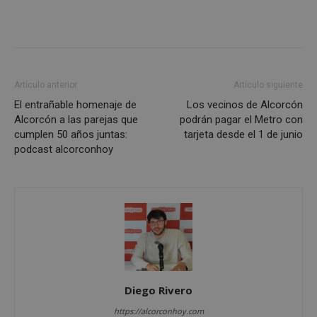
inicio de sesión de usuario y la gestión de cuentas.
El sitio web no se puede utilizar correctamente sin
las cookies estrictamente necesarias.
Proveedor
/
Nombre
Vencimient
Dominio
PHPSESSID
Sesión
PHP.net
Artículo anterior
Artículo siguiente
alcorconhoy.com
El entrañable homenaje de
Los vecinos de Alcorcón
Alcorcón a las parejas que
podrán pagar el Metro con
cumplen 50 años juntas:
tarjeta desde el 1 de junio
podcast alcorconhoy
Google
Diego Rivero
Privacy Policy
https://alcorconhoy.com