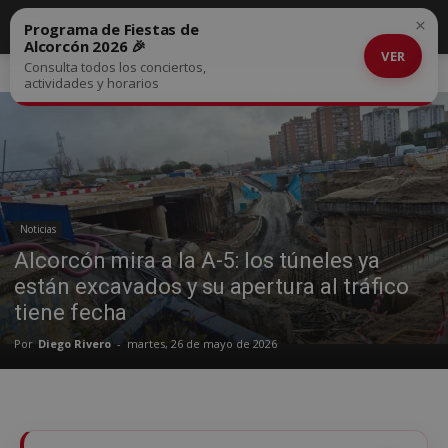
×
Programa de Fiestas de
Alcorcón 2026 🎉
VER
Consulta todos los conciertos,
Inicio
Noticias
actividades y horarios
Noticias
Alcorcón mira a la A-5: los túneles ya
están excavados y su apertura al tráfico
tiene fecha
Por
Diego Rivero
-
martes, 26 de mayo de 2026