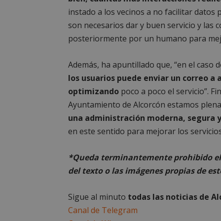
__cf_bm
instado a los vecinos a no facilitar datos
son necesarios dar y buen servicio y las
posteriormente por un humano para mejor
CookieScriptConse
Además, ha apuntillado que, “en el caso 
los usuarios puede enviar un correo a a
optimizando
poco a poco el servicio”. F
Ayuntamiento de Alcorcón estamos plen
Nombre
Nombre
una administración moderna, segura y
Nombre
__gpi
__Secure-
en este sentido para mejorar los servicios
ROLLOUT_TOKEN
test_cookie
ttwid
*Queda terminantemente prohibido el 
OAID
IDE
del texto o las imágenes propias de est
Sigue al minuto
todas las noticias de A
_ga_MP6BJ9ENMQ
iutk
Canal de Telegram