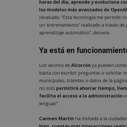
horas del día, aprende y evoluciona con
PHPSESSID
los modelos más avanzados de OpenA
recalcado. “Esta tecnología me permite cr
un ‘entrenamiento’ realizado a través de
aprendizaje automático”, desvela.
AWSALBCORS
Ya está en funcionamient
Los vecinos de
Alcorcón
ya pueden comenza
sp_landing
basta con escribir preguntas o solicitar i
municipales, trámites o datos de la págin
VISITOR_PRIVACY
no solo
permitirá ahorrar tiempo, lla
facilita el acceso a la administración
en
lenguas”.
sp_t
Carmen Martín
ha invitado a la ciudada
bien, cuantas más interacciones realic