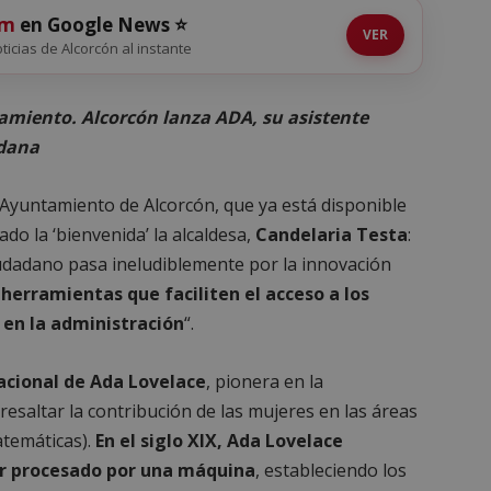
om
en Google News ⭐
VER
oticias de Alcorcón al instante
amiento. Alcorcón lanza ADA, su asistente
adana
el Ayuntamiento de Alcorcón, que ya está disponible
ado la ‘bienvenida’ la alcaldesa,
Candelaria Testa
:
iudadano pasa ineludiblemente por la innovación
herramientas que faciliten el acceso a los
a en la administración
“.
acional de Ada Lovelace
, pionera en la
saltar la contribución de las mujeres en las áreas
atemáticas).
En el siglo XIX, Ada Lovelace
er procesado por una máquina
, estableciendo los