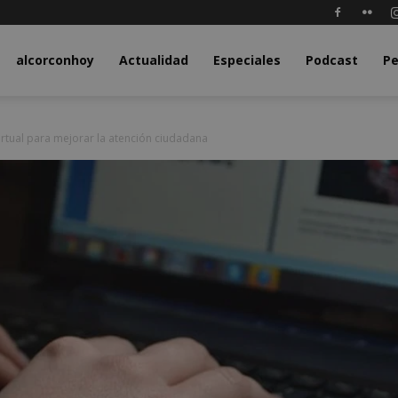
y.com
alcorconhoy
Actualidad
Especiales
Podcast
Pe
irtual para mejorar la atención ciudadana