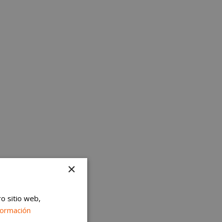
×
ro sitio web,
formación