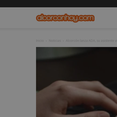
alcorconho
Inicio
Noticias
Alcorcón lanza ADA, su asistente v