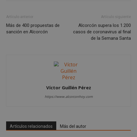
Artículo anterior
Artículo siguiente
Más de 400 propuestas de
Alcorcón supera los 1.200
sanción en Alcorcón
casos de coronavirus al final
de la Semana Santa
sp_landing
23 horas 59
Spotify Inc.
minutos
.spotify.com
Víctor Guillén Pérez
https://www.alcorconhoy.com
Artículos relacionados
Más del autor
VISITOR_PRIVACY_METADATA
5 meses 4
YouTube
semanas
.youtube.com