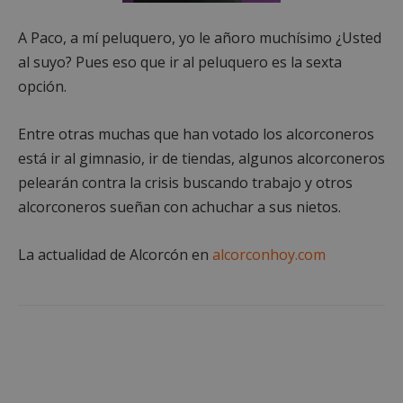
A Paco, a mí peluquero, yo le añoro muchísimo ¿Usted
al suyo? Pues eso que ir al peluquero es la sexta
opción.
Entre otras muchas que han votado los alcorconeros
está ir al gimnasio, ir de tiendas, algunos alcorconeros
pelearán contra la crisis buscando trabajo y otros
alcorconeros sueñan con achuchar a sus nietos.
Google
Privacy Policy
La actualidad de Alcorcón en
alcorconhoy.com
AWSALBCORS
1 semana
Amazon.com
Inc.
embed.bsky.app