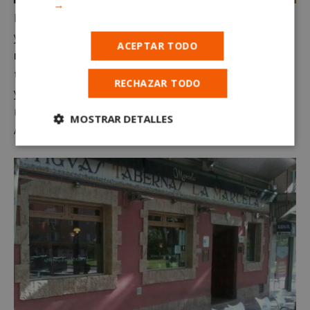
→
La cuarta y la quinta opción es socializarnos, es juntos
y reír, es unirnos y conversar.
Algo tan español y
ACEPTAR TODO
mediterráneo como quedar con los amigos y
tomar algo en un bar.
Estas son las opciones cuatro
RECHAZAR TODO
y cinco. Y es que ¿Alguien conoce alguna red social
mejor que un bar? Pues eso… ¡Viva los hosteleros de
MOSTRAR DETALLES
Alcorcón!
Cookies
Cookies de
estrictamente
rendimiento
necesarias
Cookies de
Cookies de
preferencias
funcionalidad
Cookies no clasificadas