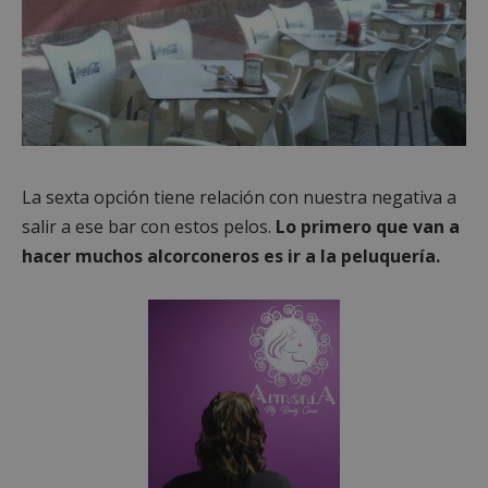
Cookies estrictamente necesarias
Cookies de rendimiento
Cookies de preferencias
La sexta opción tiene relación con nuestra negativa a
Cookies de funcionalidad
salir a ese bar con estos pelos.
Lo primero que van a
Cookies no clasificadas
hacer muchos alcorconeros es ir a la peluquería.
Las cookies estrictamente necesarias permiten la
funcionalidad principal del sitio web, como el
inicio de sesión de usuario y la gestión de cuentas.
El sitio web no se puede utilizar correctamente sin
las cookies estrictamente necesarias.
Proveedor
/
Nombre
Vencimient
Dominio
PHPSESSID
Sesión
PHP.net
alcorconhoy.com