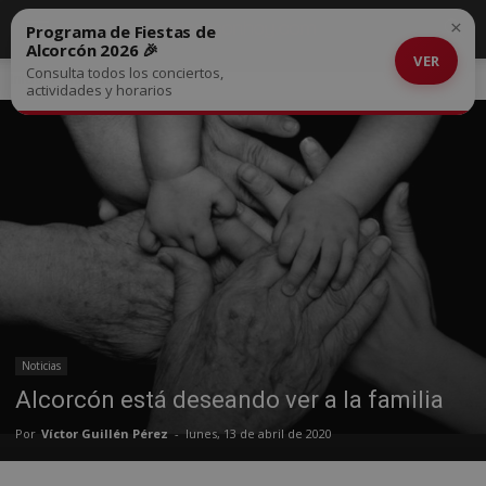
×
Programa de Fiestas de
Alcorcón 2026 🎉
VER
Consulta todos los conciertos,
Inicio
Noticias
actividades y horarios
Noticias
Alcorcón está deseando ver a la familia
Por
Víctor Guillén Pérez
-
lunes, 13 de abril de 2020