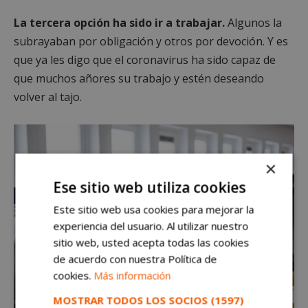
La tercera opción ha sido ir a trabajar.
Algunos la
subrayaban por obligación y otros por devoción. Y es
que ya les digo que el coronavirus ha sido capaz de
que muchos añores su trabajo y estén deseando
volver al tajo.
×
Ese sitio web utiliza cookies
Este sitio web usa cookies para mejorar la
experiencia del usuario. Al utilizar nuestro
sitio web, usted acepta todas las cookies
de acuerdo con nuestra Política de
cookies.
Más información
MOSTRAR TODOS LOS SOCIOS
(1597)