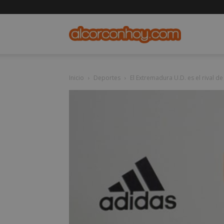
alcorconho
Inicio
Deportes
El Extremadura U.D. es el rival de 