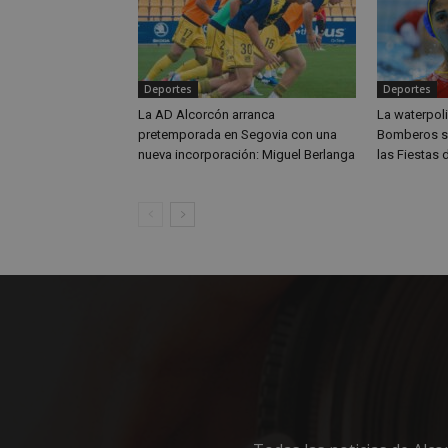
Deportes
Deportes
Nombre
Nombre
La AD Alcorcón arranca
La waterpolis
Nombre
__gpi
__Secure-
pretemporada en Segovia con una
Bomberos se
ROLLOUT_TOKEN
nueva incorporación: Miguel Berlanga
las Fiestas
test_cookie
ttwid
OAID
IDE
_ga_MP6BJ9ENMQ
iutk
_ga
YSC
__gads