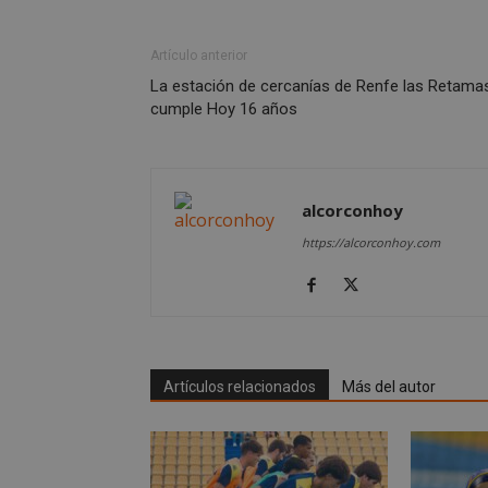
AWSALBCORS
Artículo anterior
La estación de cercanías de Renfe las Retama
cumple Hoy 16 años
sp_landing
VISITOR_PRIVACY
alcorconhoy
https://alcorconhoy.com
sp_t
__cf_bm
Artículos relacionados
Más del autor
CookieScriptConse