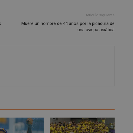
1 semana
Para un soporte continuo de adh
Amazon.com
de uso de CORS después de la act
Inc.
Chromium, estamos creando cook
Artículo siguiente
embed.bsky.app
adicionales para cada una de esta
s
Muere un hombre de 44 años por la picadura de
Google Privacy Policy
adherencia basadas en la duració
AWSALBCORS (ALB).
una avispa asiática
23 horas 59
Requerido para garantizar la func
Spotify Inc.
minutos
complemento Spotify integrado. 
.spotify.com
resultado ninguna funcionalidad e
_METADATA
5 meses 4
Esta cookie se utiliza para almace
YouTube
semanas
consentimiento del usuario y las
.youtube.com
privacidad para su interacción con 
datos sobre el consentimiento del
relación con diversas políticas y 
privacidad, asegurando que sus p
honradas en futuras sesiones.
1 año
Requerido para garantizar la func
Spotify Inc.
complemento Spotify integrado. 
.spotify.com
resultado ninguna funcionalidad e
29 minutos
Esta cookie se utiliza para disti
Cloudflare Inc.
58 segundos
y bots. Esto es beneficioso para el
.twitter.com
fin de realizar informes válidos s
sitio web.
nt
4 semanas 2
El servicio Cookie-Script.com util
CookieScript
días
recordar las preferencias de co
alcorconhoy.com
cookies de los visitantes. Es nec