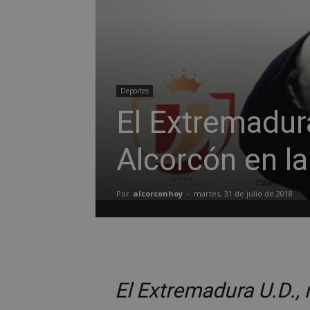
Deportes
El Extremadura 
Alcorcón en la
Por
alcorconhoy
-
martes, 31 de julio de 2018
El Extremadura U.D., r