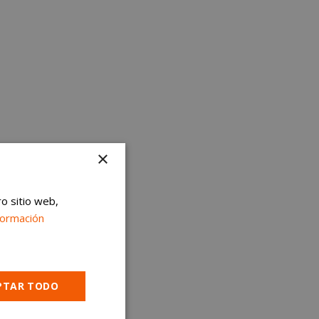
×
ro sitio web,
formación
PTAR TODO