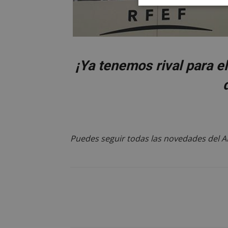
Cookies
estrictament
necesarias
¡Ya tenemos rival para e
Cooki
Las cookies estricta
la gestión de cuenta
Puedes seguir todas las novedades del 
Nombre
PHPSESSID