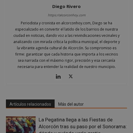
Las cookies estrictamente necesarias permiten la
Diego Rivero
funcionalidad principal del sitio web, como el
inicio de sesión de usuario y la gestión de cuentas.
https://alcorconhoy.com
El sitio web no se puede utilizar correctamente sin
las cookies estrictamente necesarias.
Periodista y cronista en alcorconhoy.com, Diego se ha
Proveedor
/
especializado en convertir el latido de los barrios de nuestra
Nombre
Vencimient
Dominio
ciudad en noticias, dando voz a las reivindicaciones vecinales y
analizando con mirada crítica la política municipal, el deporte y
PHPSESSID
Sesión
PHP.net
alcorconhoy.com
la vibrante agenda cultural de Alcorcón. Su compromiso es
firme: garantizar que cada historia que importa a los vecinos
sea narrada con el máximo rigor, precisión y esa cercanía
necesaria para entender la realidad de nuestro municipio.
Artículos relacionados
Más del autor
La Pegatina llega a las Fiestas de
Google
Alcorcón tras su paso por el Sonorama:
Privacy Policy