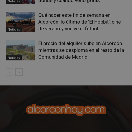
dónde y cuándo verlo gratis
Noticias
Qué hacer este fin de semana en
Alcorcón: lo último de ‘El Hobbit’, cine
de verano y vuelve el fútbol
Noticias
AWSALBCORS
1 semana
Amazon.com
Inc.
embed.bsky.app
El precio del alquiler sube en Alcorcón
mientras se desploma en el resto de la
Comunidad de Madrid
Noticias
sp_landing
23 horas 59
Spotify Inc.