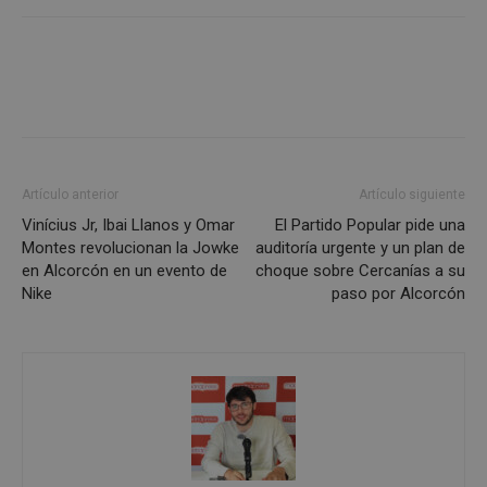
Cookies de
Cookies de
preferencias
funcionalidad
Cookies no clasificadas
Artículo anterior
Artículo siguiente
Vinícius Jr, Ibai Llanos y Omar
El Partido Popular pide una
Montes revolucionan la Jowke
auditoría urgente y un plan de
en Alcorcón en un evento de
choque sobre Cercanías a su
Nike
paso por Alcorcón
Cookies estrictamente necesarias
Cookies de rendimiento
Cookies de preferencias
Cookies de funcionalidad
Cookies no clasificadas