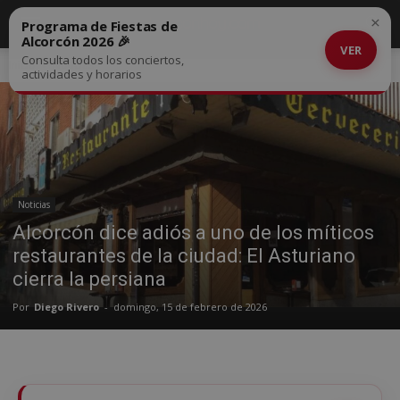
×
Programa de Fiestas de
Alcorcón 2026 🎉
VER
Consulta todos los conciertos,
Inicio
Noticias
actividades y horarios
Noticias
Alcorcón dice adiós a uno de los míticos
restaurantes de la ciudad: El Asturiano
cierra la persiana
Por
Diego Rivero
-
domingo, 15 de febrero de 2026