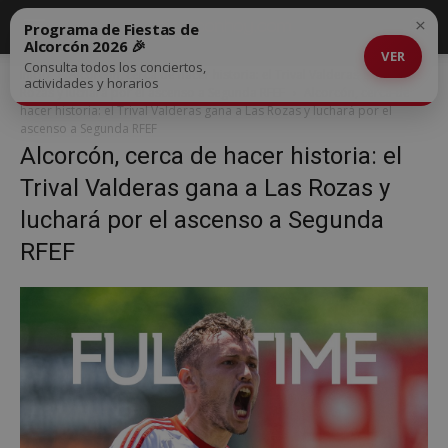
×
Programa de Fiestas de
Alcorcón 2026 🎉
VER
Consulta todos los conciertos,
Inicio
Alcorcón, cerca de hacer historia: el Trival Valderas gana a Las
actividades y horarios
Rozas y luchará por el ascenso a Segunda RFEF
Alcorcón, cerca de
hacer historia: el Trival Valderas gana a Las Rozas y luchará por el
ascenso a Segunda RFEF
Alcorcón, cerca de hacer historia: el
Trival Valderas gana a Las Rozas y
luchará por el ascenso a Segunda
RFEF