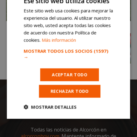
Ese sitio web utiliza cookies
Este sitio web usa cookies para mejorar la
experiencia del usuario. Al utilizar nuestro
sitio web, usted acepta todas las cookies
de acuerdo con nuestra Política de
cookies.
Más información
MOSTRAR TODOS LOS SOCIOS
(1597)
→
ACEPTAR TODO
RECHAZAR TODO
MOSTRAR DETALLES
Cookies
Cookies de
estrictamente
rendimiento
Todas las noticias de Alcorcón en
necesarias
alcorconhoy.com
. Mantente informado de