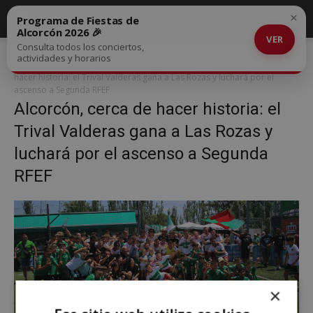
×
Programa de Fiestas de
Alcorcón 2026 🎉
VER
Consulta todos los conciertos,
Inicio
Alcorcón, cerca de hacer historia: el Trival Valderas gana a Las
actividades y horarios
Rozas y luchará por el ascenso a Segunda RFEF
Alcorcón, cerca de
hacer historia: el Trival Valderas gana a Las Rozas y luchará por el
ascenso a Segunda RFEF
Alcorcón, cerca de hacer historia: el
Trival Valderas gana a Las Rozas y
luchará por el ascenso a Segunda
RFEF
×